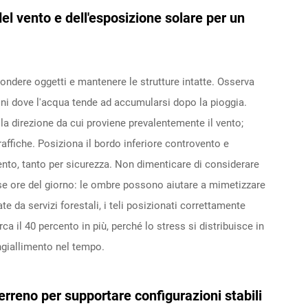
del vento e dell'esposizione solare per un
scondere oggetti e mantenere le strutture intatte. Osserva
ioni dove l'acqua tende ad accumularsi dopo la pioggia.
lla direzione da cui proviene prevalentemente il vento;
raffiche. Posiziona il bordo inferiore controvento e
vento, tanto per sicurezza. Non dimenticare di considerare
rse ore del giorno: le ombre possono aiutare a mimetizzare
e da servizi forestali, i teli posizionati correttamente
rca il 40 percento in più, perché lo stress si distribuisce in
ngiallimento nel tempo.
terreno per supportare configurazioni stabili