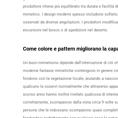
produttore ritiene più equilibrato tra durata e facilità 
mimetico. I design moderni spesso includono sofistica
osservati da diverse angolazioni. I produttori modificano
escursioni nel bosco o di spedizioni nel deserto.
Come colore e pattern migliorano la capac
Un buon mimetismo dipende dall'interruzione di ciò ch
moderne fantasie mimetiche contengono in genere circa
fondono con la vegetazione locale, aiutando a nascond
qualcuno la osservi normalmente che attraverso apparec
scorso anno hanno inoltre rivelato qualcosa di inter
correttamente, scompaiono dalla vista circa 9 volte su 
persone che le indossano scompaiono quasi completam
fondendosi perfettamente con qualsiasi cosa la natura