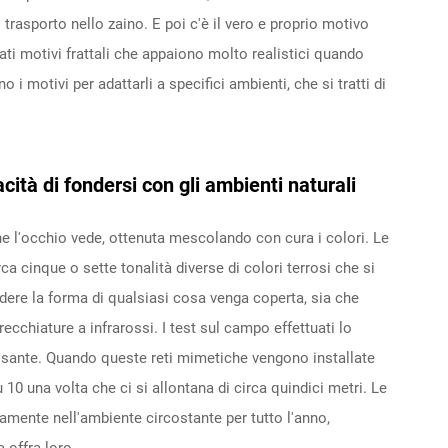
di trasporto nello zaino. E poi c'è il vero e proprio motivo
ti motivi frattali che appaiono molto realistici quando
 i motivi per adattarli a specifici ambienti, che si tratti di
ità di fondersi con gli ambienti naturali
e l'occhio vede, ottenuta mescolando con cura i colori. Le
 cinque o sette tonalità diverse di colori terrosi che si
ere la forma di qualsiasi cosa venga coperta, sia che
chiature a infrarossi. I test sul campo effettuati lo
essante. Quando queste reti mimetiche vengono installate
10 una volta che ci si allontana di circa quindici metri. Le
ente nell'ambiente circostante per tutto l'anno,
 offra loro.