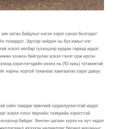
 уян хатан байдлыг нэгэн зэрэг санал болгодог
йн тохирдог. Эдгээр чийдэн нь бүх юмыг нэг
ай эсвэл хялбар түлхэцээр хурдан гараад ирдэг.
мжөө зохион байгуулах эсвэл гэнэт орж ирсэн
эхэд хэрэглэгчдийн ихэнх нь (92 хувь) татамжтай
г нарны хортой туяанаас хамгаалах зэрэг давуу
 сайн таардаг ерөнхий суурилуулагчтай ирдэг.
даг эсвэл олон төрлийн тээврийн хэрэгстэй
ооронд байдаг. Хөнгөн цагаан хүрээ нь хүч чадал
 ажиллагаанд ихээхэн нөлөөлдөг бөгөөд машиныг