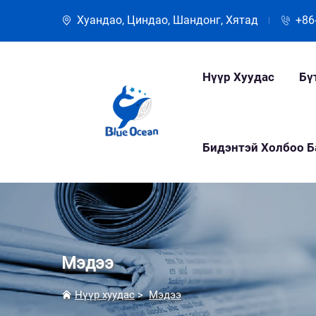
Хуандао, Циндао, Шандонг, Хятад
+86
Нүүр Хуудас
Бү
Бидэнтэй Холбоо Б
Мэдээ
Нүүр хуудас
>
Мэдээ