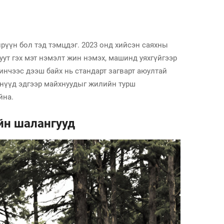
рүүн бол тэд тэмцдэг. 2023 онд хийсэн саяхны
уут гэх мэт нэмэлт жин нэмэх, машинд уяхгүйгээр
инчээс дээш байх нь стандарт загварт аюултай
тнүүд эдгээр майхнуудыг жилийн турш
йна.
ийн шалангууд