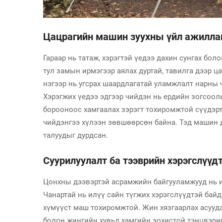
Цацрагийн машин зуухны үйл ажилла
Гараар нь татаж, хэрэгтэй үедээ дахин сунгах бо
тул замын ирмэгээр аялах дуртай, тавилга дээр ц
нэгээр нь угсрах шаардлагатай уламжлалт нарны 
Хэрэгжих үедээ эдгээр чийдэн нь ердийн зогсоол
борооноос хамгаалах зэрэгт тохиромжтой сүүдэртэ
чийдэнгээ хүлээн зөвшөөрсөн байна. Тэд машин д
талуудыг дурдсан.
Суурилуулалт ба тээврийн хэрэгслүүд
Цонхны дээвэртэй асрамжийн байгууламжууд нь и
Чанартай нь илүү сайн түгжих хэрэгслүүдтэй бай
хүмүүст маш тохиромжтой. Жин хязгаарлах асууда
болон жингийн хувьд хамгийн зохистой тэнцвэрий