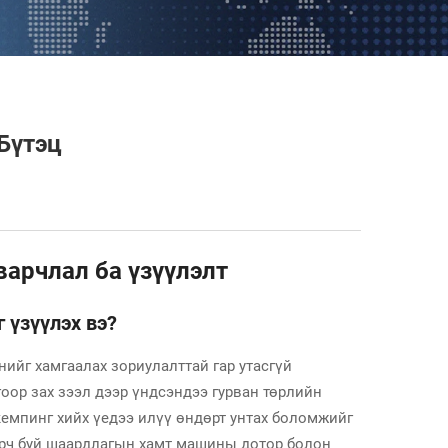
Бүтэц
варчлал ба үзүүлэлт
 үзүүлэх вэ?
нийг хамгаалах зориулалттай гар утасгүй
оор зах зээл дээр үндсэндээ гурван төрлийн
 кемпинг хийх үедээ илүү өндөрт унтах боломжийг
гарч буй шаардлагын хамт машины дотор болон