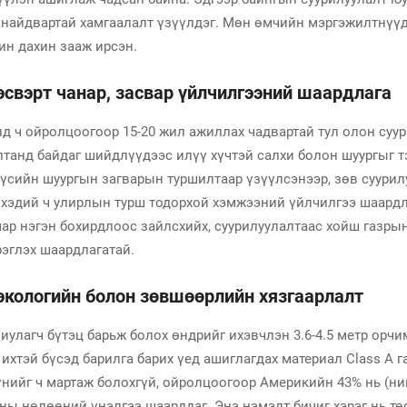
г найдвартай хамгаалалт үзүүлдэг. Мөн өмчийн мэргэжилтнүүд
ин дахин зааж ирсэн.
эсвэрт чанар, засвар үйлчилгээний шаардлага
өлд ч ойролцоогоор 15-20 жил ажиллах чадвартай тул олон су
алтанд байдаг шийдлүүдээс илүү хүчтэй салхи болон шуургыг 
үсийн шуургын загварын туршилтаар үзүүлсэнээр, зөв суурил
н хэдий ч улирлын турш тодорхой хэмжээний үйлчилгээ шаардл
ямар нэгэн бохирдлоос зайлсхийх, суурилуулалтаас хойш газр
эглэх шаардлагатай.
экологийн болон зөвшөөрлийн хязгаарлалт
улагч бүтэц барьж болох өндрийг ихэвчлэн 3.6-4.5 метр орчи
ихтэй бүсэд барилга барих үед ашиглагдах материал Class A 
үнийг ч мартаж болохгүй, ойролцоогоор Америкийн 43% нь (ни
чны нөлөөний үнэлгээ шаарддаг. Энэ нэмэлт бичиг хэрэг нь 