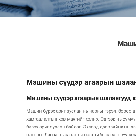
Маши
Машины сүүдэр агаарын шаланг
Машины сүүдэр агаарын шалангууд юу
Машин бүрэх ариг зуслан нь нарны гэрэл, бороо ц
хамгаалалтын хэв маягийг хэлнэ. Эдгээр нь хүмү
бүрэх ариг зуслан байдаг. Эхлээд дээврийнх нь д
олгоно. Дараа нь хацагны нээлтийн хэсэгт суури