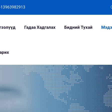
-13963982913
тээлүүд
Гадаа Хадгалах
Бидний Тухай
Мэдэ
арих