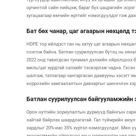
орчинтой сайн нийцэж, бараг бүх цацрагийн эсрэ
хугацаагаар өмчийн өртгийг нэмэгдүүлдэг гэж дах
Бат бөх чанар, цаг агаарын нөхцөлд т
HDPE тор ийлдэст ган нь хатуу цаг агаарын нөхц
сонгож байна. Батлан суурилуулсан бүтэц нь хян
2022 онд тавигдсан тунамал дэлхийн ойролцоох б
миль/цаг хурдтай салхийг тэсвэрлэж чадна. Гэсэ
шалгаж, татлагаар чангаргасан даавууны хэсэгт 
коррозийн хамгаалалтын давхаргыг шинэчлэн хэр
Батлан суурилуулсан байгууламжийн 
Орон нутгийн зориулалтын дүрмүүд байнгын сарни
зайтай байрлах шаардлагатай. Гал түймрийн аюул 
зардлыг 20%-иас 35% хүртэл нэмэгдүүлдэг. Мөн ү
экосистемийн ойролцоо юу ч суурилуулах үед ор