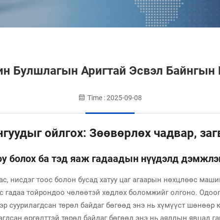
н Булшлагын Аригтай Эсвэл Байнгын 
Time : 2025-09-08
уудыг ойлгох: Зөөвөрлөх чадвар, заг
 болох ба тэд яаж гадаадын нүүдэлд дэмжлэг
ас, нисдэг тоос болон бусад хатуу цаг агаарын нөхцлөөс маши
үс гадаа тойрондоо чөлөөтэй хөдлөх боломжийг олгоно. Одоог
ээр суурилагдсан төрөл байдаг бөгөөд энэ нь хүмүүст шөнөөр
лагдсан өргөлттэй төрөл байдаг бөгөөд энэ нь аяллын явцад 