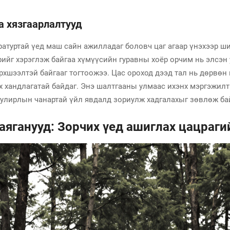
а хязгаарлалтууд
атуртай үед маш сайн ажилладаг боловч цаг агаар үнэхээр ши
ийг хэрэглэж байгаа хүмүүсийн гуравны хоёр орчим нь элсэн 
хшээлтэй байгааг тогтоожээ. Цас ороход дээд тал нь дөрвөн 
ах хандлагатай байдаг. Энэ шалтгааны улмаас ихэнх мэргэжил
 улирлын чанартай үйл явдалд зориулж хадгалахыг зөвлөж ба
 аяганууд: Зорчих үед ашиглах цацраг