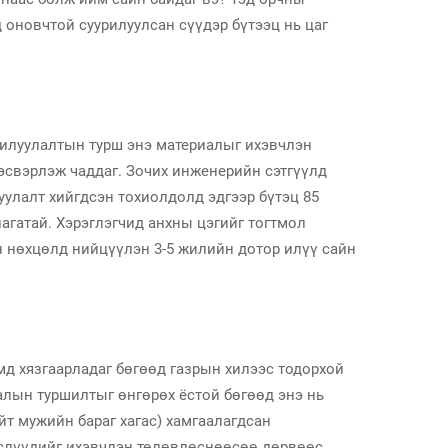
 оновчтой суурилуулсан сүүдэр бүтээц нь цаг
урилуулалтын турш энэ материалыг ихэвчлэн
тэсвэрлэж чаддаг. Зочих инженерийн сэтгүүлд
уулалт хийгдсэн тохиолдолд эдгээр бүтэц 85
агатай. Хэрэглэгчид анхны цэгийг тогтмол
ын нөхцөлд нийцүүлэн 3-5 жилийн дотор илүү сайн
мд хязгаарладаг бөгөөд газрын хилээс тодорхой
галын туршилтыг өнгөрөх ёстой бөгөөд энэ нь
йт мужийн бараг хагас) хамгаалагдсан
төслүүдийг ихэвчлэн төлөвлөснөөсөө дөрвөөс