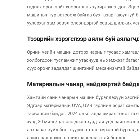
гаднах орон зайг хооронд нь хувиргаж өгдөг. Эцэ
машиныг түр зогсоож байгаа бүх газарт аюулгүй б
уулархаг зам эсвэл элсэнцэртэй хавьд шилжих үе
Тээврийн хэрэгслээр аялж буй аялагч
Орчин үеийн машин доторх нарныг тусаас хамгаала
холбогдсон тусламжит утаснууд нь хэмжээг багасг
суух оронг задалдаг шингэний механизмтай байда
Материалын чанар, найдвартай байда
Хамгийн сайн чанарын машин бүрэлдэхүүн хэсгий
Эдгээр материалын UVA, UVB гэрлийн эсрэг хамга
тэсвэртэй байдаг. 2024 оны Гадаа амрах тоног т
хурд 30 миль/цаг-аас дээш хурдтай үед сайн мате
анхаарах зүйл бол, суурин сталь хүрээтэй бүрэлд
ашиглаад дахин солих шаардлагатай болдог.