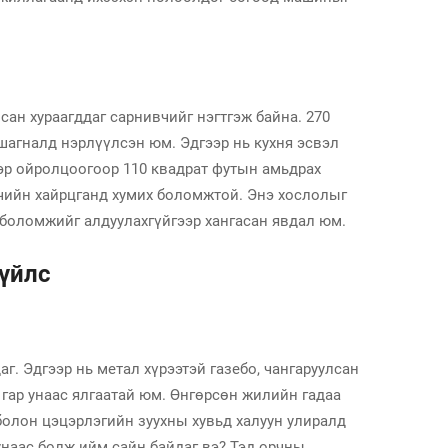
сан хураагддаг сарнивчийг нэгтгэж байна. 270
шагналд нэрлүүлсэн юм. Эдгээр нь кухня эсвэл
ээр ойролцоогоор 110 квадрат футын амьдрах
инчийн хайрцганд хумих боломжтой. Энэ хослолыг
х боломжийг алдуулахгүйгээр хангасан явдал юм.
зүйлс
г. Эдгээр нь метал хүрээтэй газебо, чангаруулсан
 гар унаас ялгаатай юм. Өнгөрсөн жилийн гадаа
болон цэцэрлэгийн зуухны хувьд халуун улиралд
унаас болж ийм сайн байдаг вэ? Тэд орчны