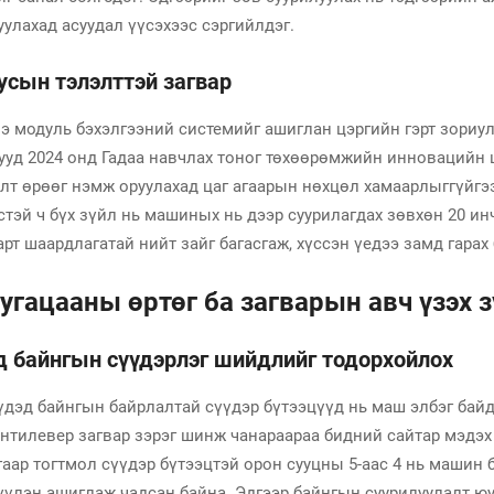
уулахад асуудал үүсэхээс сэргийлдэг.
усын тэлэлттэй загвар
э модуль бэхэлгээний системийг ашиглан цэргийн гэрт зориул
ууд 2024 онд Гадаа навчлах тоног төхөөрөмжийн инновацийн 
элт өрөөг нэмж оруулахад цаг агаарын нөхцөл хамаарлыггүйг
өстэй ч бүх зүйл нь машиных нь дээр суурилагдах зөвхөн 20 
рт шаардлагатай нийт зайг багасгаж, хүссэн үедээ замд гара
хугацааны өртөг ба загварын авч үзэх 
 байнгын сүүдэрлэг шийдлийг тодорхойлох
үдэд байнгын байрлалтай сүүдэр бүтээцүүд нь маш элбэг байда
антилевер загвар зэрэг шинж чанараараа бидний сайтар мэдэх
гаар тогтмол сүүдэр бүтээцтэй орон сууцны 5-аас 4 нь машин 
лүүлэн ашиглаж чадсан байна. Эдгээр байнгын суурилуулалт ю