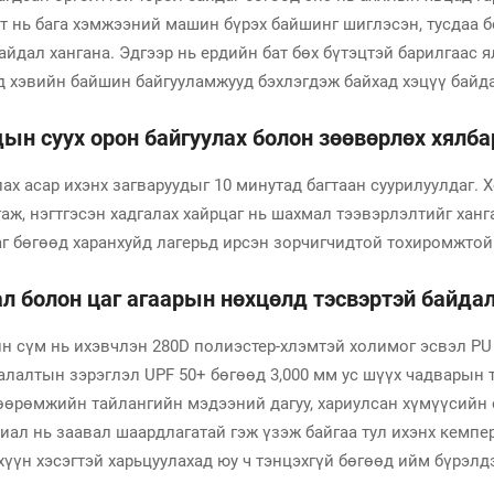
ст нь бага хэмжээний машин бүрэх байшинг шиглэсэн, тусдаа б
айдал хангана. Эдгээр нь ердийн бат бөх бүтэцтэй барилгаас я
д хэвийн байшин байгууламжууд бэхлэгдэж байхад хэцүү байда
дын суух орон байгуулах болон зөөвөрлөх хялб
х асар ихэнх загваруудыг 10 минутад багтаан суурилуулдаг. 
аж, нэгтгэсэн хадгалах хайрцаг нь шахмал тээвэрлэлтийг ханга
г бөгөөд харанхуйд лагерьд ирсэн зорчигчидтой тохиромжтой
л болон цаг агаарын нөхцөлд тэсвэртэй байда
н сүм нь ихэвчлэн 280D полиэстер-хлэмтэй холимог эсвэл PU
алалтын зэрэглэл UPF 50+ бөгөөд 3,000 мм ус шүүх чадварын т
өхөөрөмжийн тайлангийн мэдээний дагуу, хариулсан хүмүүсийн
риал нь заавал шаардлагатай гэж үзэж байгаа тул ихэнх кемпе
эхүүн хэсэгтэй харьцуулахад юу ч тэнцэхгүй бөгөөд ийм бүрэл