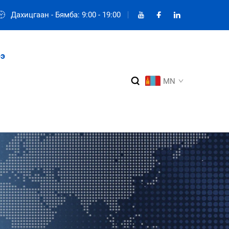
Дахицгаан - Бямба: 9:00 - 19:00
э
MN