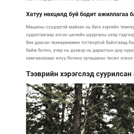
Хатуу нөхцөлд буй бодит ажиллагаа б
Машины сүүдэртэй майхан нь бага зэргийн темпер
судалгаагаар элсэн цөлийн шуурганы үеэр тэдгээр
бие даасан төхөөрөмжөө тогтвортой байлгахад бэр
байж болно, учир нь дээвэр нь даралтын дор нур
хамгаалахаас илүү богино хугацааны төсөл эсвэл
Тээврийн хэрэгслэд суурилсан