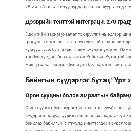
28 миль/цаг-аас илүү хурдаар салхи шуурга үед яв
Дээврийн тенттэй интеграци, 270 град
Одоогийн зарим ухаалаг тохируулга нь эдгээр шин
градусын загварыг хангасан хамгийн шинэ загвар
хүмүүс сууж буй газрыг сайн сүүдэрлүүлдэг. Нэм
талбай үүсдэг. Энэ нь жижиг байнгын бүтэцтэй т
маш ухаалаг болгож буй зүйл бол кампингийн газа
Байнгын сүүдэрлэг бүтэц: Урт 
Орон сууцны болон амралтын байранд
Орон сууцны бүс, амралтын газар, аж ахуйн нэгжү
сүүдрийн парус, суурилуулсны дараа хөдлөхгүй к
байрлах барилгын сэтгүүлд нийтлэгдсэн судалгаа
түр сүүдэр ашигласнаас илүү их хугацааг үргэлж