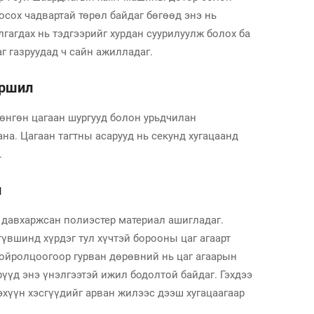
осох чадвартай төрөл байдаг бөгөөд энэ нь
лгагдах нь тэдгээрийг хурдан суурилуулж болох ба
г газруудад ч сайн ажилладаг.
аршил
Хөнгөн цагаан шургууд болон урьдчилан
на. Цагаан тагтны асарууд нь секунд хугацаанд
.
л
 давхаржсан полиэстер материал ашигладаг.
үвшинд хүрдэг тул хүчтэй борооны цаг агаарт
 ойролцоогоор гурван дөрөвний нь цаг агаарын
рүүд энэ үнэлгээтэй ижил бодолтой байдаг. Гэхдээ
дэхүүн хэсгүүдийг арван жилээс дээш хугацаагаар