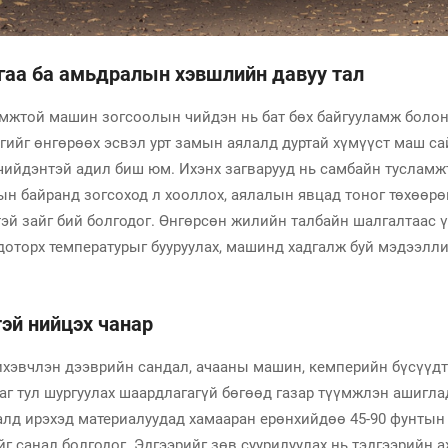
гаа ба амьдралын хэвшлийн давуу тал
ломжтой машин зогсоолын чийдэн нь бат бөх байгууламж болон
агийг өнгөрөөх эсвэл урт замын аялалд дуртай хүмүүст маш са
чийдэнтэй адил биш юм. Ихэнх загварууд нь самбайн тусламжт
ын байранд зогсоход л хооллох, аялалын явцад тоног төхөөрө
й зайг бий болгодог. Өнгөрсөн жилийн талбайн шалгалтаас үз
оторх температурыг бууруулах, машинд хадгалж буй мэдээллий
тэй нийцэх чанар
хэвчлэн дээврийн сандал, ачааны машин, кемперийн бүсүүдтэй
даг тул шургуулах шаардлагагүй бөгөөд газар түүмжлэн ашигла
лд ирэхэд материалуудад хамааран ерөнхийдөө 45-90 фунтын х
г санал болгодог. Эдгээрийг зөв суурилуулах нь тэдгээрийн