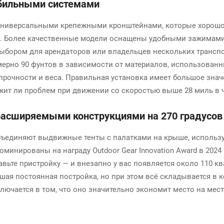
обильными системами
 универсальными крепежными кронштейнами, которые хорошо
ов. Более качественные модели оснащены удобными зажимами
ыбором для арендаторов или владельцев нескольких транспо
мерно 90 фунтов в зависимости от материалов, использован
очности и веса. Правильная установка имеет большое значен
жит ли проблем при движении со скоростью выше 28 миль в ч
расширяемыми конструкциями на 270 градусов
бъединяют выдвижные тенты с палатками на крыше, использ
минированы на награду Outdoor Gear Innovation Award в 2024
авьте пристройку — и внезапно у вас появляется около 110 к
ьшая постоянная постройка, но при этом всё складывается в
лючается в том, что оно значительно экономит место на мес