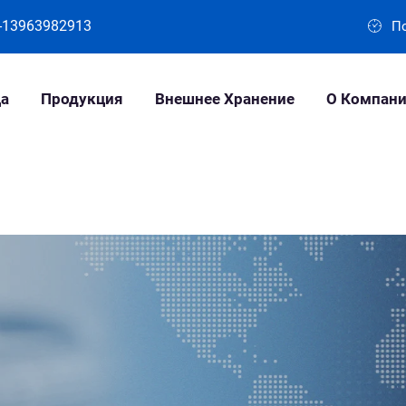
-13963982913
По
а
Продукция
Внешнее Хранение
О Компан