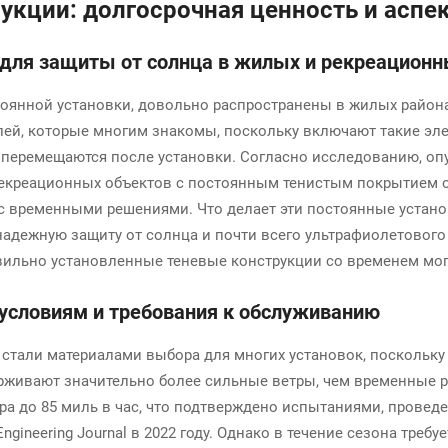
укции: долгосрочная ценность и аспе
для защиты от солнца в жилых и рекреационн
оянной установки, довольно распространены в жилых районах
лей, которые многим знакомы, поскольку включают такие эл
 перемещаются после установки. Согласно исследованию, оп
 рекреационных объектов с постоянным тенистым покрытием о
с временными решениями. Что делает эти постоянные устан
адежную защиту от солнца и почти всего ультрафиолетового 
вильно установленные теневые конструкции со временем мог
 условиям и требования к обслуживанию
стали материалами выбора для многих установок, поскольку 
рживают значительно более сильные ветры, чем временные 
а до 85 миль в час, что подтверждено испытаниями, прове
gineering Journal в 2022 году. Однако в течение сезона тре