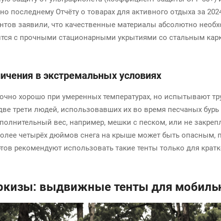
о последнему Отчёту о товарах для активного отдыха за 2024
дентов заявили, что качественные материалы абсолютно необх
нится с прочными стационарными укрытиями со стальным карк
ничения в экстремальных условиях
очно хорошо при умеренных температурах, но испытывают тр
две трети людей, использовавших их во время песчаных бурь
полнительный вес, например, мешки с песком, или не закреп
е более четырёх дюймов снега на крыше может быть опасным,
тов рекомендуют использовать такие тенты только для крат
ркизы: выдвижные тенты для мобильн