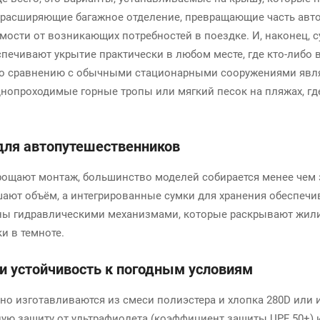
, расширяющие багажное отделение, превращающие часть авт
мости от возникающих потребностей в поездке. И, наконец, 
ечивают укрытие практически в любом месте, где кто-либо 
по сравнению с обычными стационарными сооружениями явля
днопроходимые горные тропы или мягкий песок на пляжах, г
 для автопутешественников
ощают монтаж, большинство моделей собирается менее чем з
ают объём, а интегрированные сумки для хранения обеспечи
ны гидравлическими механизмами, которые раскрывают жили
и в темноте.
 и устойчивость к погодным условиям
о изготавливаются из смеси полиэстера и хлопка 280D или 
ую защиту от ультрафиолета (коэффициент защиты UPF 50+)