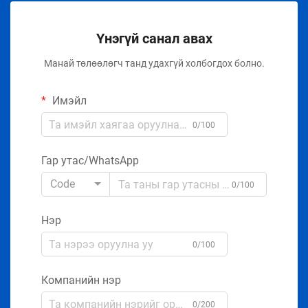
Үнэгүй санал авах
Манай төлөөлөгч танд удахгүй холбогдох болно.
Имэйл
0/100
Гар утас/WhatsApp
Code
0/100
Нэр
0/100
Компанийн нэр
0/200