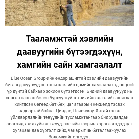
Тааламжтай хэвлийн
даавуугийн бүтээгдэхүүн,
хамгийн сайн хамгаалалт
Blue Ocean Group-ийн өндөр ашигтай хэвлийн даавуугийн
бүтээгдэхүүнүүд нь таны хэвлийн цөмийг хамгаалахад онцгой
үр дүнтэй байхаар зохион бүтээгдсэн. Бидний даавуунууд нь
хөнгөн цаасан болон бүрхүүлгүй техникийн эдлэлийг ашиглан
хийгдсэн бөгөөд бат бөх, цаг агаарын нөхцөлд тэсвэх
чадвартай байна. Циндао, Цзяочжоу, Янтай гэсэн
үйлдвэрлэлийн төвүүдийн тусламжтайгаар бид худалдан
авагчид, аж ахуйн нэгжүүд, засгийн газрын хэрэглэгчдэд цаг
хугацаандаа хүргэлт хийх, чанарыг нь баталгаажуулах
боломжийг олгодог.