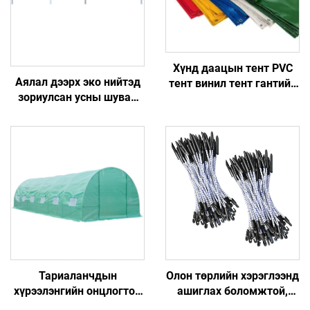
Хүнд даацын тент PVC
Аялал дээрх эко нийтэд
тент винил тент гантийн
зориулсан усны шуван
хамт, уртгалын эсрэг
бүхий тент, гадаа
бүрхүүл ачааны машин
ашиглах боломжтой
болон теплицын хувьд
хялбар арьс
Тариаланчдын
Олон төрлийн хэрэглээнд
хүрээлэнгийн онцлогтой
ашиглах боломжтой,
газрын тосгоны амархан
хэмжээгээр тохируулж