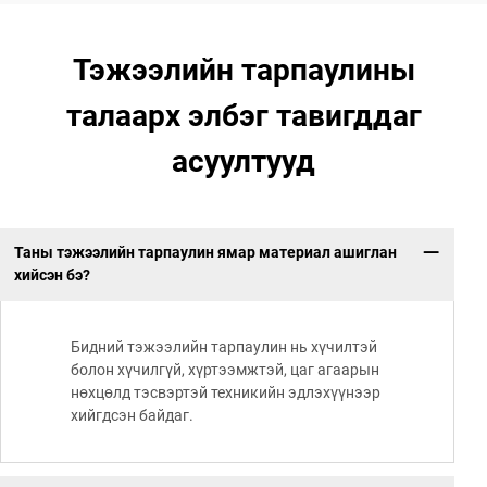
Тэжээлийн тарпаулины
талаарх элбэг тавигддаг
асуултууд
Таны тэжээлийн тарпаулин ямар материал ашиглан
хийсэн бэ?
Бидний тэжээлийн тарпаулин нь хүчилтэй
болон хүчилгүй, хүртээмжтэй, цаг агаарын
нөхцөлд тэсвэртэй техникийн эдлэхүүнээр
хийгдсэн байдаг.