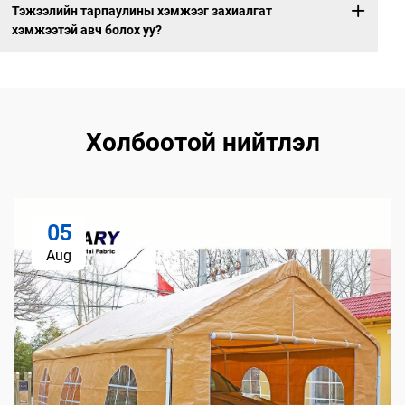
Тэжээлийн тарпаулины хэмжээг захиалгат
хэмжээтэй авч болох уу?
Холбоотой нийтлэл
05
Aug