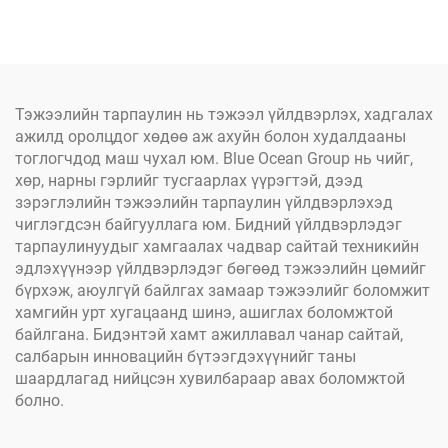
угсралттай ба эмнэлгийн
болдог, бат бөх
болон ган хүрээтэй налуу
бэхэлгээтэй тогтоогч
бүрхүүлийн хэмжээ
тасархай утас
захиалгат үйлдвэрлэл
Тэжээлийн тарпаулин нь тэжээл үйлдвэрлэх, хадгалах
ажилд оролцдог хөдөө аж ахуйн болон худалдааны
тоглогчдод маш чухал юм. Blue Ocean Group нь чийг,
хөр, нарны гэрлийг тусгаарлах үүрэгтэй, дээд
зэрэглэлийн тэжээлийн тарпаулин үйлдвэрлэхэд
чиглэгдсэн байгууллага юм. Бидний үйлдвэрлэдэг
тарпаулинуудыг хамгаалах чадвар сайтай техникийн
эдлэхүүнээр үйлдвэрлэдэг бөгөөд тэжээлийн цөмийг
бүрхэж, аюулгүй байлгах замаар тэжээлийг боломжит
хамгийн урт хугацаанд шинэ, ашиглах боломжтой
байлгана. Бидэнтэй хамт ажиллавал чанар сайтай,
салбарын инновацийн бүтээгдэхүүнийг таны
шаардлагад нийцсэн хувилбараар авах боломжтой
болно.