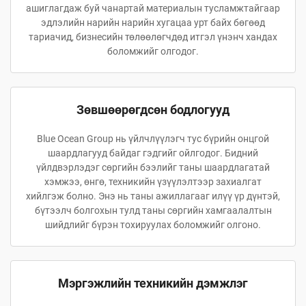
ашиглагдаж буй чанартай материалын тусламжтайгаар
эдлэлийн нарийн нарийн хугацаа урт байх бөгөөд
тариачид, бизнесийн төлөөлөгчдөд итгэл үнэнч хандах
боломжийг олгодог.
Зөвшөөрөгдсөн бодлогууд
Blue Ocean Group нь үйлчлүүлэгч тус бүрийн онцгой
шаардлагууд байдаг гэдгийг ойлгодог. Бидний
үйлдвэрлэдэг сөргийн бээлийг таны шаардлагатай
хэмжээ, өнгө, техникийн үзүүлэлтээр захиалгат
хийлгэж болно. Энэ нь таны ажиллагааг илүү үр дүнтэй,
бүтээлч болгохын тулд таны сөргийн хамгаалалтын
шийдлийг бүрэн тохируулах боломжийг олгоно.
Мэргэжлийн техникийн дэмжлэг