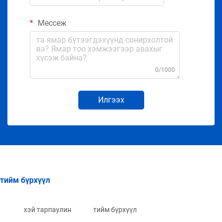
Мессеж
0/1000
Илгээх
тийм бүрхүүл
хэй тарпаулин
тийм бүрхүүл