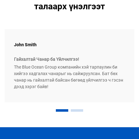
талаарх үнэлгээт
John Smith
Гайхалтай Чанар ба Үйлчилгээ!
The Blue Ocean Group компанийн хэй тарпаулин би
хийгээ хадгалах чанарыг нь сайжруулсан. Бат бөх
чанар нь гайхалтай байсан бөгөөд үйлчилгээ ч гэсэн
дээд зэрэг байв!