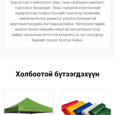
Бид зүгээр л нийлүүлэгч биш, таны салбарын хамтрагч
гэдгээрээ бахархдаг. Таны тодорхой хэрэглээний
зориулалтад тохирох бээлийг сонгоход техникийн
зөвлөгөө болон дэмжлэг үзүүлэх боломжтой
мэргэжилтнүүдийн баг бидэнд байна. Үйлчлүүлэгчдийн
мэдлэг болон нөөцийн нөөцтэй хангаулахын тулд
хийдэг ажлынхаа итгэлтэй хандлага нь зах зээл дээр
биднийг онцлог болгож байна.
Холбоотой бүтээгдэхүүн