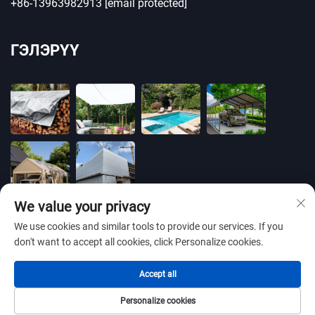
+86-13963982913
[email protected]
ГЭЛЭРҮҮ
We value your privacy
We use cookies and similar tools to provide our services. If you
don't want to accept all cookies, click Personalize cookies.
Бүх эрх хуулиар хамгаалагдсан © 2025 BLUE
Accept all
OCEAN PLASTIC CO.,LTD -
Нууцлалын бодлого
Personalize cookies