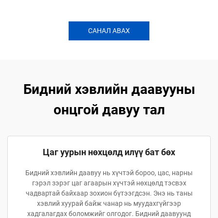
САНАЛ АВАХ
Бидний хэвлийн даавууны
онцгой давуу тал
Цаг уурын нөхцөлд илүү бат бөх
Бидний хэвлийн даавуу нь хүчтэй бороо, цас, нарны
гэрэл зэрэг цаг агаарын хүчтэй нөхцөлд тэсвэх
чадвартай байхаар зохион бүтээгдсэн. Энэ нь таны
хэвлий хуурай байж чанар нь муудахгүйгээр
хадгалагдах боломжийг олгодог. Бидний даавуунд