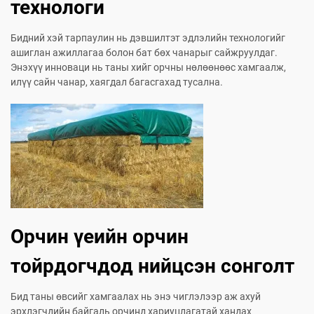
технологи
Бидний хэй тарпаулин нь дэвшилтэт эдлэлийн технологийг
ашиглан ажиллагаа болон бат бөх чанарыг сайжруулдаг.
Энэхүү инноваци нь таны хийг орчны нөлөөнөөс хамгаалж,
илүү сайн чанар, хаягдал багасгахад тусална.
Орчин үеийн орчин
тойрдогчдод нийцсэн сонголт
Бид таны өвсийг хамгаалах нь энэ чиглэлээр аж ахуй
эрхлэгчдийн байгаль орчинд хариуцлагатай хандах