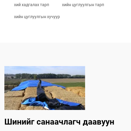
хий хадгалах тарп
хийн цуглуулгын тарп
хийн цуглуулгын хучуур
Шинийг санаачлагч даавуун