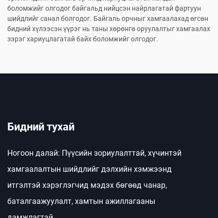
боломжийг олгодог байгальд нийцсэн найрлагатай фартуун
шийдлийг санал болгодог. Байгаль орчныг хамгаалахад өгсөн
бидний хүлээсэн үүрэг нь таны хөрөнгө оруулалтыг хамгаалах
зэрэг хариуцлагатай байх боломжийг олгодог.
Бидний тухай
Ногоон далай: Пүүсийн зориулалттай, хүчинтэй
хамгаалалтын шийдлийг дэлхийн хэмжээнд
итгэлтэй хэрэглэгчид мэдэх бөгөөд чанар,
баталгаажуулалт, хамтын ажиллагааны
дэмжлэгтэй.