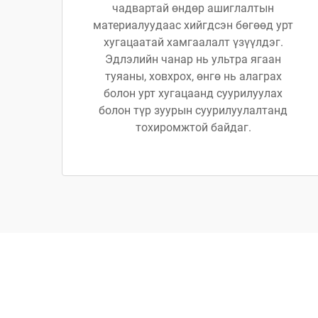
чадвартай өндөр ашиглалтын
материалуудаас хийгдсэн бөгөөд урт
хугацаатай хамгаалалт үзүүлдэг.
Эдлэлийн чанар нь ультра ягаан
туяаны, ховхрох, өнгө нь алаграх
болон урт хугацаанд суурилуулах
болон түр зуурын суурилуулалтанд
тохиромжтой байдаг.