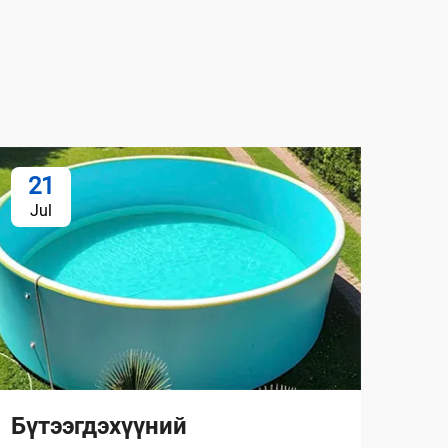
21
1
Jul
Au
Бүтээгдэхүүний