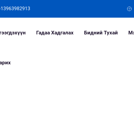
-13963982913
тээгдэхүүн
Гадаа Хадгалах
Бидний Тухай
М
арих