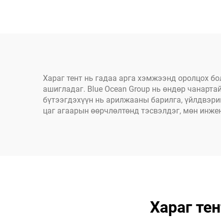
хадгалах цасан цаасны
тор,
ороос
ба
Хараг тент нь гадаа арга хэмжээнд оролцох бо
ашигладаг. Blue Ocean Group нь өндөр чанарта
бүтээгдэхүүн нь арилжааны барилга, үйлдвэрий
цаг агаарын өөрчлөлтөнд тэсвэлдэг, мөн инже
Хараг тен