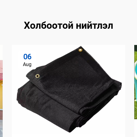
Холбоотой нийтлэл
06
Aug