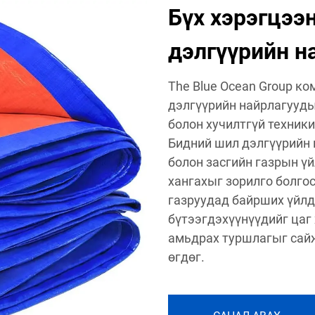
Бүх хэрэгцээ
дэлгүүрийн н
The Blue Ocean Group к
дэлгүүрийн найрлагуудыг
болон хучилтгүй техник
Бидний шил дэлгүүрийн 
болон засгийн газрын ү
хангахыг зорилго болгос
газруудад байрших үйл
бүтээгдэхүүнүүдийг цаг 
амьдрах туршлагыг сай
өгдөг.