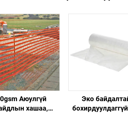
0gsm Аюулгүй
Эко байдалта
айдлын хашаа,
бохирдуулдаггүй
ал 1.5м, дулааны
микрон УВ-ийн э
лгээ хийсэн хүрш
хамгаалах плен