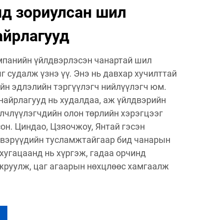
нд зориулсан шил
айрлагууд
омпанийн үйлдвэрлэсэн чанартай шил
 судалж үзнэ үү. Энэ нь давхар хучилттай
ийн эдлэлийн тэргүүлэгч нийлүүлэгч юм.
найрлагууд нь худалдаа, аж үйлдвэрийн
йлчлүүлэгчдийн олон төрлийн хэрэгцээг
он. Циндао, Цзяочжоу, Янтай гэсэн
двэрүүдийн тусламжтайгаар бид чанарын
хугацаанд нь хүргэж, гадаа орчинд
жруулж, цаг агаарын нөхцлөөс хамгаалж