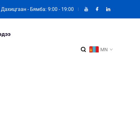
Дахицгаан - Бямба: 9:00 - 19:00
эдээ
MN