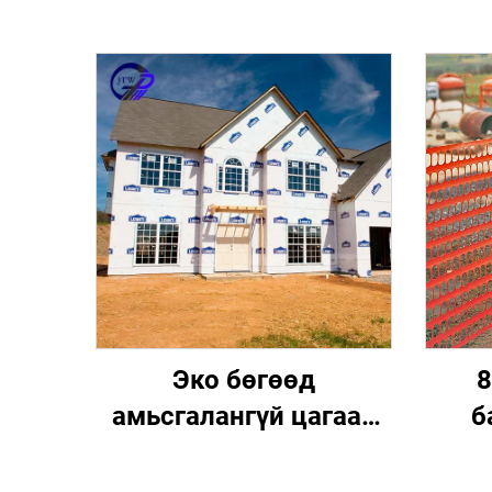
Эко бөгөөд
8
амьсгалангүй цагаан
б
алчуурт зориулсан
шарг
цутгалантай дулааныг
эмчи