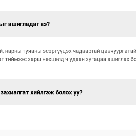
ыг ашигладаг вэ?
ай, нарны туяаны эсэргүүцэх чадвартай цавчуургата
аг тиймээс харш нөхцөлд ч удаан хугацаа ашиглах б
 захиалгат хийлгэж болох уу?