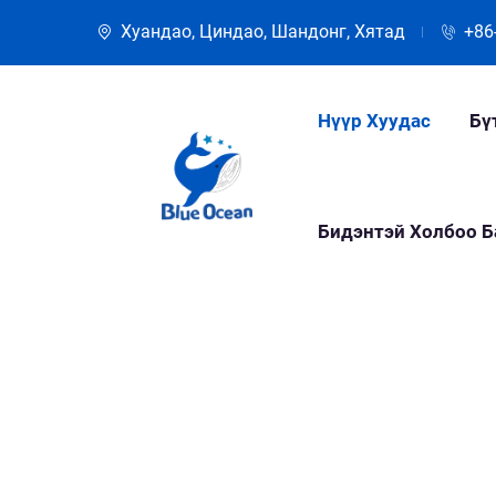
Хуандао, Циндао, Шандонг, Хятад
+86
Нүүр Хуудас
Бү
Бидэнтэй Холбоо Б