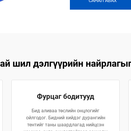
САНАЛ АВАХ
ай шил дэлгүүрийн найрлагыг
Фурцаг бодитууд
Бид аливаа төслийн онцлогийг
ойлгодог. Бидний хийдэг дурангийн
тентийг таны шаардлагад нийцсэн