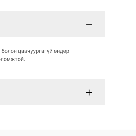
й болон цавчуургагүй өндөр
оломжтой.