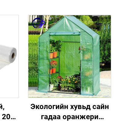
й,
Экологийн хувьд сайн
 200
гадаа оранжери
срэг
дулаан байшин
т,
цэцэрлэг дулаан