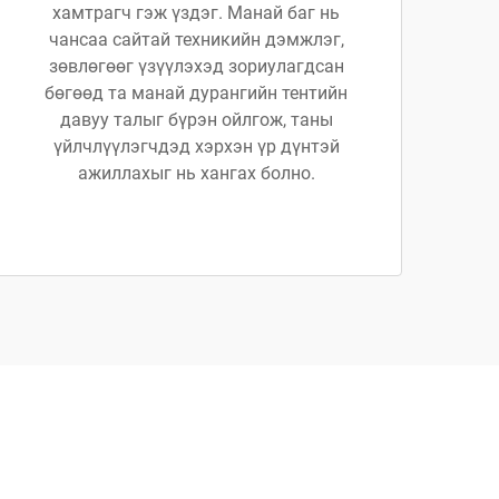
хамтрагч гэж үздэг. Манай баг нь
чансаа сайтай техникийн дэмжлэг,
зөвлөгөөг үзүүлэхэд зориулагдсан
бөгөөд та манай дурангийн тентийн
давуу талыг бүрэн ойлгож, таны
үйлчлүүлэгчдэд хэрхэн үр дүнтэй
ажиллахыг нь хангах болно.