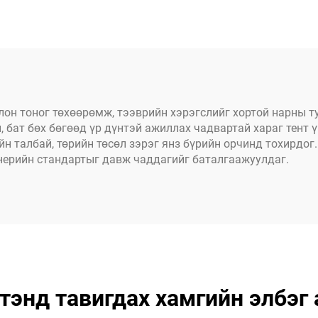
 мал аж ахуй болон
цөцгийн ного
рилгын талбайд
оранжерейн пла
зориулагдсан
лон тоног төхөөрөмж, тээврийн хэрэгслийг хортой нарны т
й, бат бөх бөгөөд үр дүнтэй ажиллах чадвартай хараг тен
н талбай, төрийн төсөл зэрэг янз бүрийн орчинд тохирдог
нерийн стандартыг давж чаддагийг баталгаажуулдаг.
тэнд тавигдах хамгийн элбэг 