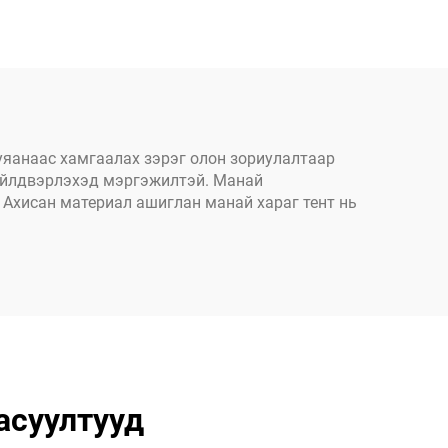
он
байшин ган/металл
стик
хүрээтэй шилэн бүтэц
нь хялбархан
цуглуулагддаг түүвэр
байгаа
уяанаас хамгаалах зэрэг олон зориулалтаар
т үйлдвэрлэхэд мэргэжилтэй. Манай
. Ахисан материал ашиглан манай хараг тент нь
асуултууд