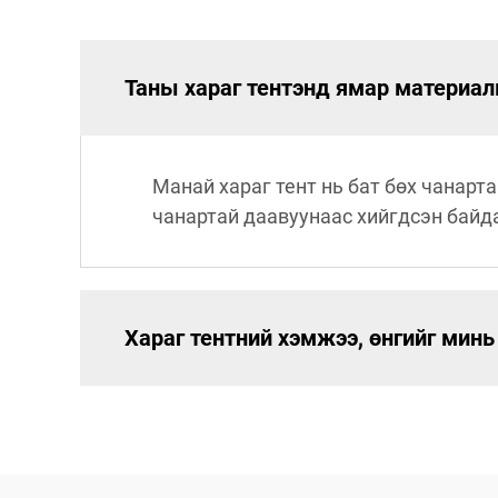
Таны хараг тентэнд ямар материал
Манай хараг тент нь бат бөх чанарт
чанартай даавуунаас хийгдсэн байд
Хараг тентний хэмжээ, өнгийг минь