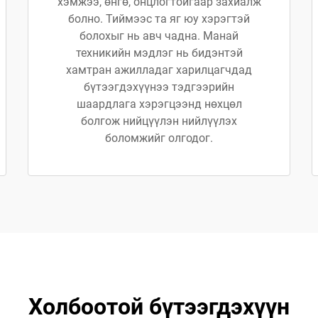
хэмжээ, өнгө, онцлогтойгаар захиалж
болно. Тиймээс та яг юу хэрэгтэй
болохыг нь авч чадна. Манай
техникийн мэдлэг нь бидэнтэй
хамтран ажилладаг харилцагчдад
бүтээгдэхүүнээ тэдгээрийн
шаардлага хэрэгцээнд нөхцөл
болгож нийцүүлэн нийлүүлэх
боломжийг олгодог.
Холбоотой бүтээгдэхүүн