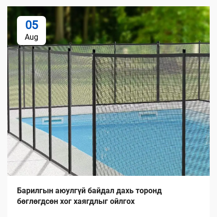
05
Aug
Барилгын аюулгүй байдал дахь торонд
бөглөгдсөн хог хаягдлыг ойлгох