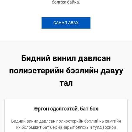
болгож байна.
САНАЛ АВАХ
Бидний винил давлсан
полиэстерийн бээлийн давуу
тал
Өргөн эдэлгээтэй, бат бөх
Бидний винил давлсан полиэстерийн бээлий нь хамгийн
их боломжит бат бөх чанарыг олгохын тулд зохион