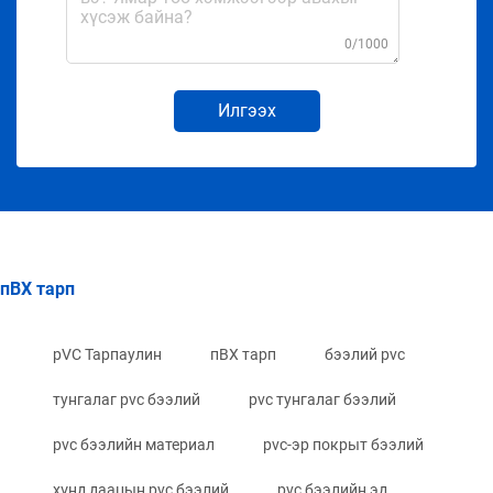
0/1000
Илгээх
пВХ тарп
pVC Тарпаулин
пВХ тарп
бээлий pvc
тунгалаг pvc бээлий
pvc тунгалаг бээлий
pvc бээлийн материал
pvc-эр покрыт бээлий
хүнд даацын pvc бээлий
pvc бээлийн эд