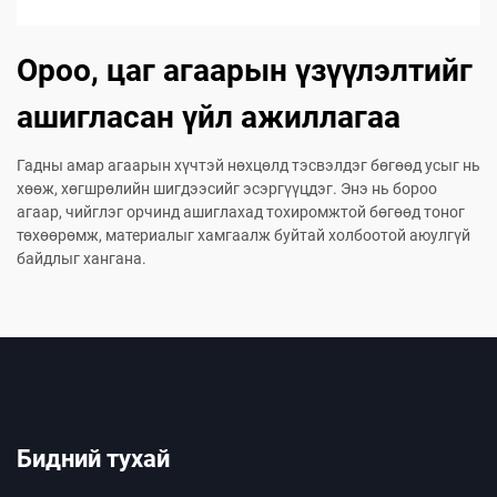
Ороо, цаг агаарын үзүүлэлтийг
ашигласан үйл ажиллагаа
Гадны амар агаарын хүчтэй нөхцөлд тэсвэлдэг бөгөөд усыг нь
хөөж, хөгшрөлийн шигдээсийг эсэргүүцдэг. Энэ нь бороо
агаар, чийглэг орчинд ашиглахад тохиромжтой бөгөөд тоног
төхөөрөмж, материалыг хамгаалж буйтай холбоотой аюулгүй
байдлыг хангана.
Бидний тухай