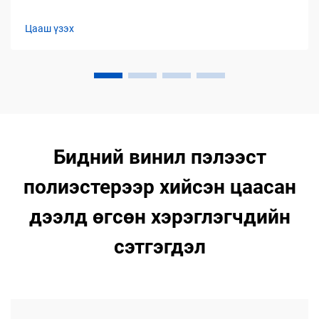
Цааш үзэх
Бидний винил пэлээст
полиэстерээр хийсэн цаасан
дээлд өгсөн хэрэглэгчдийн
сэтгэгдэл