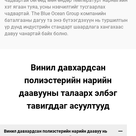
чадвартай бөгөөд мөн өндөр температурт нарныгийн
хэт ягаан туяа, усны нэвчилтийг тусгаарлах
чадвартай. The Blue Ocean Group компанийн
баталгааны дагуу та энэ бүтээгдэхүүн нь туршилтын
үр дүнд индустрийн стандарт шаардлага хангахаас
давуу чанартай байх болно.
Винил давхардсан
полиэстерийн нарийн
даавууны талаарх элбэг
тавигддаг асуултууд
Винил давхардсан полиэстерийн нарийн даавуу нь