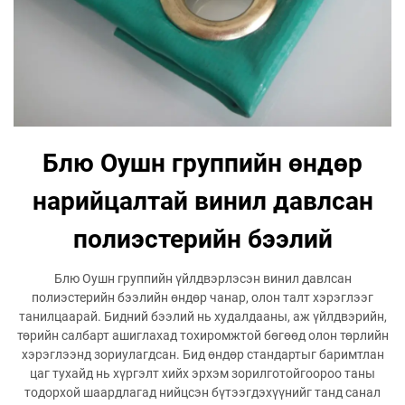
Блю Оушн группийн өндөр
нарийцалтай винил давлсан
полиэстерийн бээлий
Блю Оушн группийн үйлдвэрлэсэн винил давлсан
полиэстерийн бээлийн өндөр чанар, олон талт хэрэглээг
танилцаарай. Бидний бээлий нь худалдааны, аж үйлдвэрийн,
төрийн салбарт ашиглахад тохиромжтой бөгөөд олон төрлийн
хэрэглээнд зориулагдсан. Бид өндөр стандартыг баримтлан
цаг тухайд нь хүргэлт хийх эрхэм зорилготойгоороо таны
тодорхой шаардлагад нийцсэн бүтээгдэхүүнийг танд санал