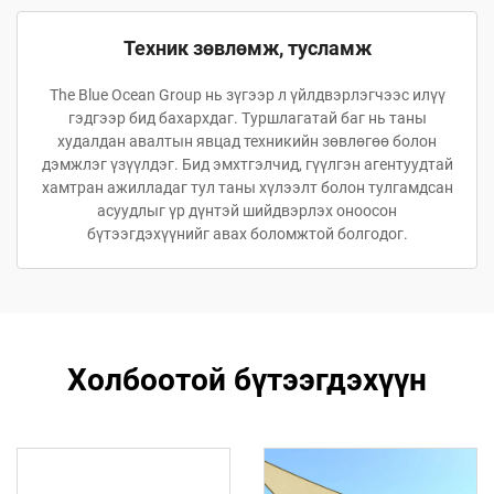
Техник зөвлөмж, тусламж
The Blue Ocean Group нь зүгээр л үйлдвэрлэгчээс илүү
гэдгээр бид бахархдаг. Туршлагатай баг нь таны
худалдан авалтын явцад техникийн зөвлөгөө болон
дэмжлэг үзүүлдэг. Бид эмхтгэлчид, гүүлгэн агентуудтай
хамтран ажилладаг тул таны хүлээлт болон тулгамдсан
асуудлыг үр дүнтэй шийдвэрлэх оноосон
бүтээгдэхүүнийг авах боломжтой болгодог.
Холбоотой бүтээгдэхүүн