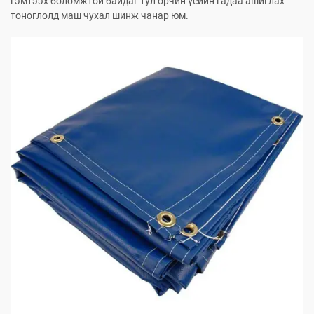
гэмтээх боломжтой байдаг тул орчин үеийн гадаа ашиглах
тоноглолд маш чухал шинж чанар юм.