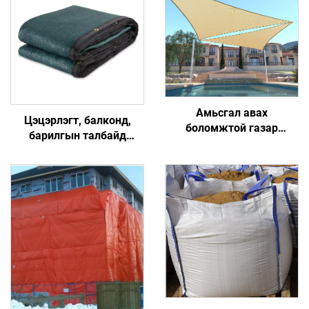
Амьсгал авах
Цэцэрлэгт, балконд,
боломжтой газар
барилгын талбайд
тариалан эрхлэгч
зориулсан HDPE хувийн
нарангийн харагч даавуу
хашлагын дэлгэц,
ургамлын хамгаалалтын
гадаадын хаалга,
нарангийн завслууд ба
хашилга
шүвтэрсэн тор