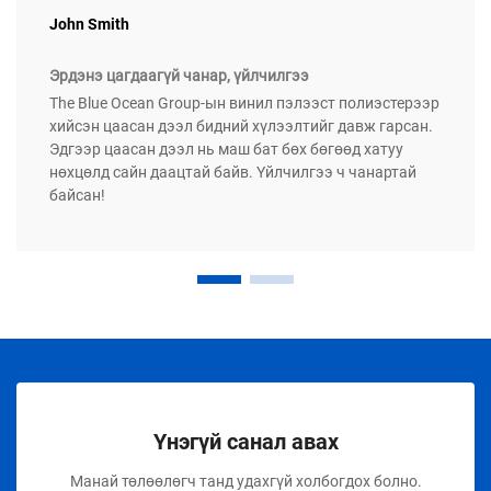
John Smith
Эрдэнэ цагдаагүй чанар, үйлчилгээ
The Blue Ocean Group-ын винил пэлээст полиэстерээр
хийсэн цаасан дээл бидний хүлээлтийг давж гарсан.
Эдгээр цаасан дээл нь маш бат бөх бөгөөд хатуу
нөхцөлд сайн даацтай байв. Үйлчилгээ ч чанартай
байсан!
Үнэгүй санал авах
Манай төлөөлөгч танд удахгүй холбогдох болно.