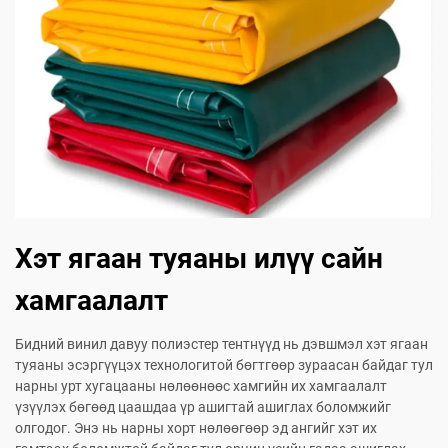
Хэт ягаан туяаны илүү сайн
хамгаалалт
Бидний винил давуу полиэстер тентнүүд нь дэвшмэл хэт ягаан
туяаны эсэргүүцэх технологитой бөгтгөөр зураасан байдаг тул
нарны урт хугацааны нөлөөнөөс хамгийн их хамгаалалт
үзүүлэх бөгөөд цаашдаа үр ашигтай ашиглах боломжийг
олгодог. Энэ нь нарны хорт нөлөөгөөр эд ангийг хэт их