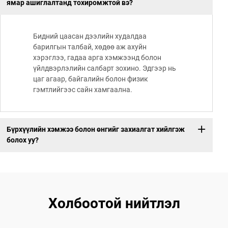
ямар ашиглалтанд тохиромжтой вэ?
Бидний цаасан дээлийн худалдаа
барилгын талбай, хөдөө аж ахуйн
хэрэглээ, гадаа арга хэмжээнд болон
үйлдвэрлэлийн салбарт зохино. Эдгээр нь
цаг агаар, байгалийн болон физик
гэмтлийгээс сайн хамгаална.
Бүрхүүлийн хэмжээ болон өнгийг захиалгат хийлгэж
болох уу?
Холбоотой нийтлэл