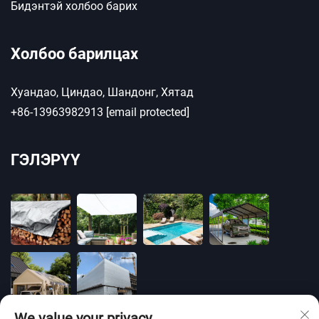
Бидэнтэй холбоо барих
Холбоо барилцах
Хуандао, Циндао, Шандонг, Хятад
+86-13963982913
[email protected]
ГЭЛЭРҮҮ
We value your privacy