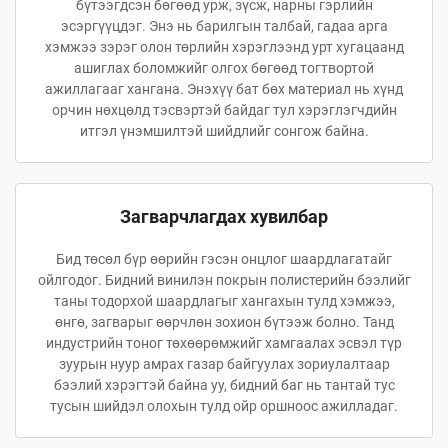
бүтээгдсэн бөгөөд урж, зүсж, нарны гэрлийн
эсэргүүцдэг. Энэ нь барилгын талбай, гадаа арга
хэмжээ зэрэг олон төрлийн хэрэглээнд урт хугацаанд
ашиглах боломжийг олгох бөгөөд тогтвортой
ажиллагааг хангана. Энэхүү бат бөх материал нь хүнд
орчин нөхцөлд тэсвэртэй байдаг тул хэрэглэгчдийн
итгэл үнэмшилтэй шийдлийг сонгож байна.
Загварчлагдах хувилбар
Бид төсөл бүр өөрийн гэсэн онцлог шаардлагатайг
ойлгодог. Бидний винилэн покрын полистерийн бээлийг
таны тодорхой шаардлагыг хангахын тулд хэмжээ,
өнгө, загварыг өөрчлөн зохион бүтээж болно. Танд
индустрийн тоног төхөөрөмжийг хамгаалах эсвэл түр
зуурын нуур амрах газар байгуулах зориулалтаар
бээлий хэрэгтэй байна уу, бидний баг нь тантай тус
тусын шийдэл олохын тулд ойр оршноос ажилладаг.