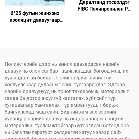
Даралтанд тэсвэлдэг
FIBC Полипропилен PP
6*25 футын жинхэнэ
том хайрцагт хэмжээний
изоляцит даавуугаар
манан даавуунд
хийсэн бетоны шимүүлэх
тусгайлан бэлдсэн 1 тонн
зуухан, бат бөх
хүртэлх шороон хайрцаг
материалтай хийгдсэн
PP эвэлсэн том хайрцаг
Полиэстерийн дээр нь винил давхардсан нарийн
даавуу нь олон салбарт ашиглагддаг бөгөөд маш их
хүч чадалтай байдаг. Полиэстерийг винилтэй
хослуулснаар дулааныг сайн тусгаарладаг. Эдгээр
нарийн даавуунууд нь тоног төхөөрөмж, материалыг
гадаа ба дотор аюулгүй хадгалах, зүйлсийг түр
хугацаагаар хамгаалах, түр амрангуудыг барьж
байгуулахад маш сайн. Бидний хам зах зээлийн
хуванцар нарийн даавуу нь өндөр чанарын онцгой
материалын тусламжтайгаар бүтээгдсэн бөгөөд энэ
нь бага температурт хөлдөөгүй хатуу хэвээр байх