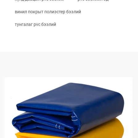
винил покрыт полиэстер бээлий
тунгалаг pvc бээлий