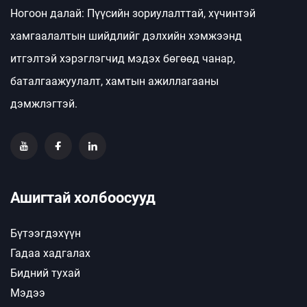
Ногоон далай: Пүүсийн зориулалттай, хүчинтэй
хамгаалалтын шийдлийг дэлхийн хэмжээнд
итгэлтэй хэрэглэгчид мэдэх бөгөөд чанар,
баталгаажуулалт, хамтын ажиллагааны
дэмжлэгтэй.
Ашигтай холбоосууд
Бүтээгдэхүүн
Гадаа хадгалах
Бидний тухай
Мэдээ