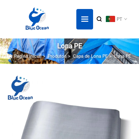
PT
Lona PE
Página Inicial
>
Produtos
>
Capa de Lona PE
>
Lona PE