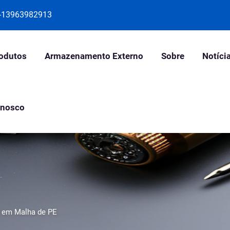
-13963982913
odutos
Armazenamento Externo
Sobre
Notíci
onosco
 em Malha de PE