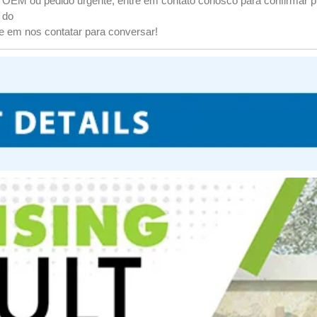
 OEM ou pedido urgente, entre em contato conosco para confirmar 
 do
te em nos contatar para conversar!