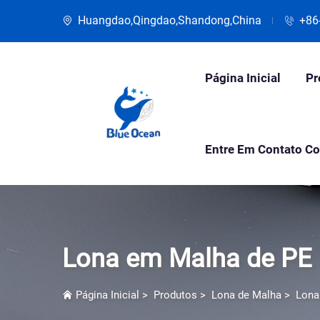
Huangdao,Qingdao,Shandong,China
+86
Página Inicial
Pr
Entre Em Contato C
Lona em Malha de PE
Página Inicial
>
Produtos
>
Lona de Malha
>
Lona