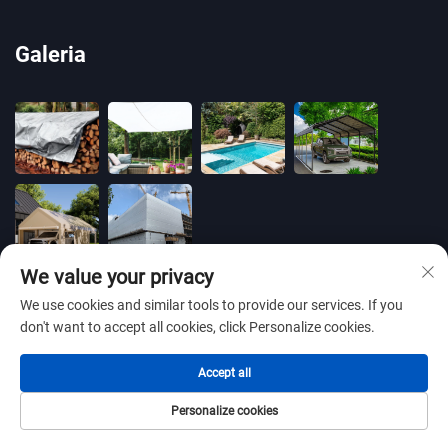
Galeria
We value your privacy
We use cookies and similar tools to provide our services. If you
don't want to accept all cookies, click Personalize cookies.
Direitos autorais © 2025 por BLUE OCEAN PLASTIC
Accept all
CO.,LTD -
Política de Privacidade
Personalize cookies