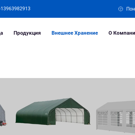
-13963982913
Поне
а
Продукция
Внешнее Хранение
О Компан