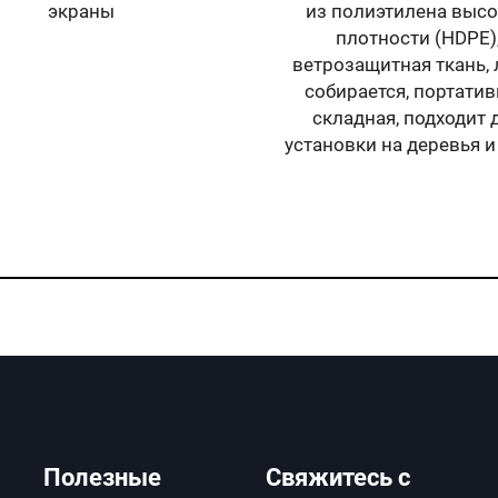
ый черный брезент для
излучению сверхпро
виков из материала ПВХ
брезент, водонепрониц
нций, с защитой от УФ-
доступен с индивидуа
излучения,
размером и цветом 
епроницаемый, продажа
использования на отк
апрямую с фабрики
воздухе, в продаж
Полезные
Свяжитесь с