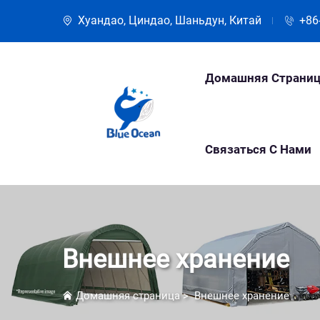
Хуандао, Циндао, Шаньдун, Китай
+86
Домашняя Страниц
Связаться С Нами
Внешнее хранение
Домашняя страница
>
Внешнее хранение