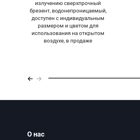
солнечное покрытие для
прочн
бассейна, экономичное,
грузо
теплоотводящее,
18 у
предотвращающее рост
водорослей, различные
водон
катушки для бассейнов
н
О нас