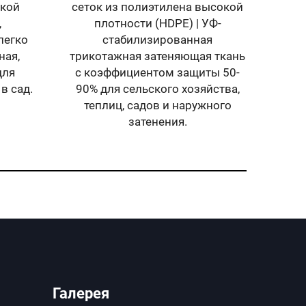
чный
экраны
и
аемый,
льным
вет
для
с
рытом
с
е
уста
Галерея