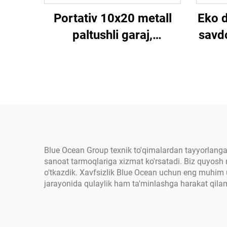
Portativ 10x20 metall
Eko d
paltushli garaj,
savd
avtomobillar turish joyi
gazha
uchun portativ karport,
ta
skladnoy karport,
och
pergola, avtomobil
uchun soyabon,
sovutgich sifatida
foydalanish mumkin
Blue Ocean Group texnik to'qimalardan tayyorlangan
sanoat tarmoqlariga xizmat ko'rsatadi. Biz quyosh nu
o'tkazdik. Xavfsizlik Blue Ocean uchun eng muhim ust
jarayonida qulaylik ham ta'minlashga harakat qila