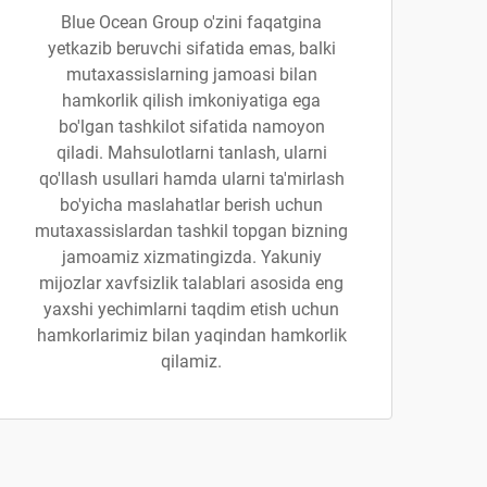
Blue Ocean Group o'zini faqatgina
yetkazib beruvchi sifatida emas, balki
mutaxassislarning jamoasi bilan
hamkorlik qilish imkoniyatiga ega
bo'lgan tashkilot sifatida namoyon
qiladi. Mahsulotlarni tanlash, ularni
qo'llash usullari hamda ularni ta'mirlash
bo'yicha maslahatlar berish uchun
mutaxassislardan tashkil topgan bizning
jamoamiz xizmatingizda. Yakuniy
mijozlar xavfsizlik talablari asosida eng
yaxshi yechimlarni taqdim etish uchun
hamkorlarimiz bilan yaqindan hamkorlik
qilamiz.