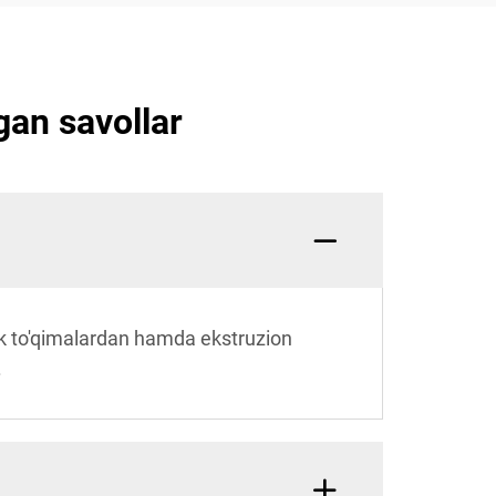
igan savollar
nik to'qimalardan hamda ekstruzion
.