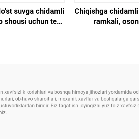
o'st suvga chidamli
Chiqishga chidamli 
o shousi uchun tent
ramkali, oson
vi, tezda oshyapti,
yig'iladigan va gu
shabbuslar uchun
chidamli qishloq xo'
iq havo baldakini
tunelli ser green
o'lchamlari buyu
asosida
 xavfsizlik korishlari va boshqa himoya jihozlari yordamida oda
rlari, ob-havo sharoitlari, mexanik xavflar va boshqalarga qarshi
uvorliklardan biridir. Biz faqat ish joyingizni yuz foiz xavfsiz 
miz.