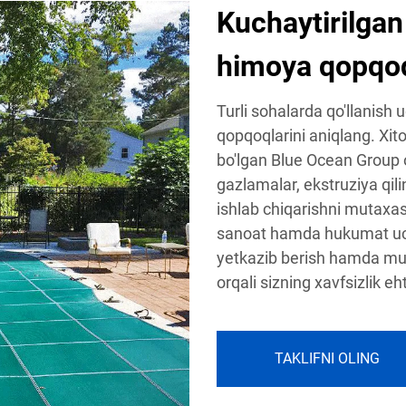
Kuchaytirilga
himoya qopqoq
Turli sohalarda qo'llanish u
qopqoqlarini aniqlang. Xit
bo'lgan Blue Ocean Group 
gazlamalar, ekstruziya qi
ishlab chiqarishni mutaxas
sanoat hamda hukumat uchu
yetkazib berish hamda muk
orqali sizning xavfsizlik eh
TAKLIFNI OLING