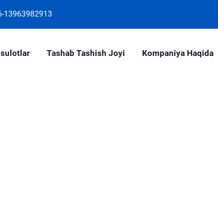
6-13963982913
sulotlar
Tashab Tashish Joyi
Kompaniya Haqida