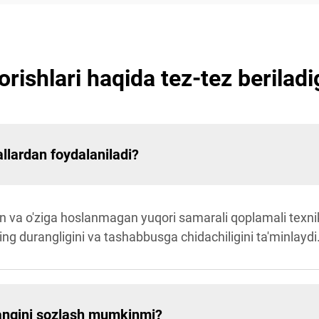
orishlari haqida tez-tez berilad
allardan foydalaniladi?
lgan va o'ziga hoslanmagan yuqori samarali qoplamali tex
ng durangligini va tashabbusga chidachiligini ta'minlaydi
 rangini sozlash mumkinmi?