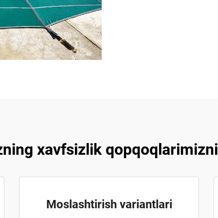
ning xavfsizlik qopqoqlarimizni
Moslashtirish variantlari