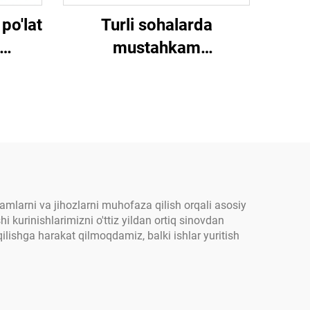
po'lat
Turli sohalarda
mustahkam
gurtga
mahkamlash uchun
jaligi
o'zgartiriladigan tugma
house
bilan bog'lovchi ip
rtma
mlarni va jihozlarni muhofaza qilish orqali asosiy
 kurinishlarimizni o'ttiz yildan ortiq sinovdan
qilishga harakat qilmoqdamiz, balki ishlar yuritish