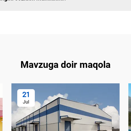
Mavzuga doir maqola
21
Jul