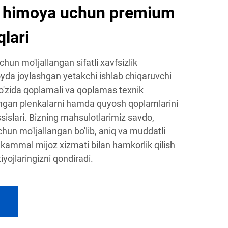
n himoya uchun premium
lari
chun mo'ljallangan sifatli xavfsizlik
oyda joylashgan yetakchi ishlab chiqaruvchi
o'zida qoplamali va qoplamas texnik
lingan plenkalarni hamda quyosh qoplamlarini
sislari. Bizning mahsulotlarimiz savdo,
n mo'ljallangan bo'lib, aniq va muddatli
ammal mijoz xizmati bilan hamkorlik qilish
tiyojlaringizni qondiradi.