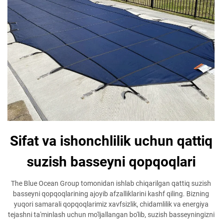
Sifat va ishonchlilik uchun qattiq
suzish basseyni qopqoqlari
The Blue Ocean Group tomonidan ishlab chiqarilgan qattiq suzish
basseyni qopqoqlarining ajoyib afzalliklarini kashf qiling. Bizning
yuqori samarali qopqoqlarimiz xavfsizlik, chidamlilik va energiya
tejashni ta'minlash uchun mo'ljallangan bo'lib, suzish basseyningizni