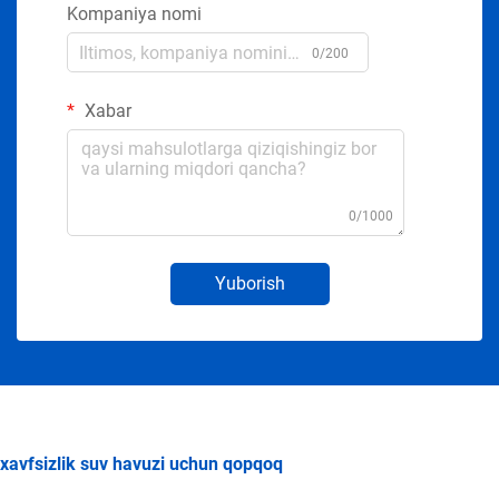
Kompaniya nomi
0/200
Xabar
0/1000
Yuborish
xavfsizlik suv havuzi uchun qopqoq