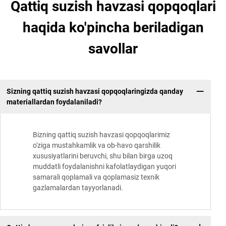
Qattiq suzish havzasi qopqoqlari
haqida ko'pincha beriladigan
savollar
Sizning qattiq suzish havzasi qopqoqlaringizda qanday
materiallardan foydalaniladi?
Bizning qattiq suzish havzasi qopqoqlarimiz
o'ziga mustahkamlik va ob-havo qarshilik
xususiyatlarini beruvchi, shu bilan birga uzoq
muddatli foydalanishni kafolatlaydigan yuqori
samarali qoplamali va qoplamasiz texnik
gazlamalardan tayyorlanadi.