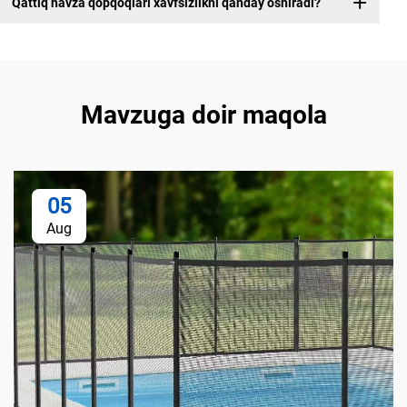
Qattiq havza qopqoqlari xavfsizlikni qanday oshiradi?
Mavzuga doir maqola
05
Aug