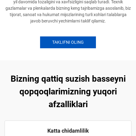
yil davomida tozaligini va xavfsizligini saqlab turadi. Texnik
gazlamalar va plenkalarda bizning keng tajribamizga asoslanib, biz
tijorat, sanoat va hukumat mijozlarining turli xohlari talablarga
javob beruvchi yechimlarni taklif qilamiz.
TAKLIFNI OLING
Bizning qattiq suzish basseyni
qopqoqlarimizning yuqori
afzalliklari
Katta chidamlilik