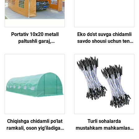
Portativ 10x20 metall
Eko do'st suvga chidamli
paltushli garaj,
savdo shousi uchun tent
avtomobillar turish joyi
gazhavi, tezda oshyapti,
uchun portativ karport,
tashabbuslar uchun ochiq
skladnoy karport, pergola,
havo baldakini
avtomobil uchun soyabon,
sovutgich sifatida
foydalanish mumkin
Chiqishga chidamli po'lat
Turli sohalarda
ramkali, oson yig'iladigan
mustahkam mahkamlash
va gugurtga chidamli
uchun o'zgartiriladigan