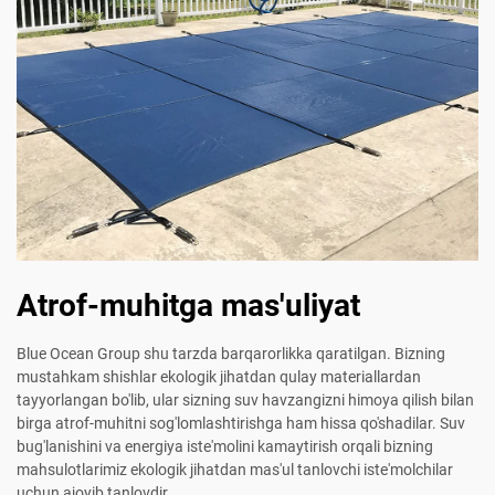
Atrof-muhitga mas'uliyat
Blue Ocean Group shu tarzda barqarorlikka qaratilgan. Bizning
mustahkam shishlar ekologik jihatdan qulay materiallardan
tayyorlangan bo'lib, ular sizning suv havzangizni himoya qilish bilan
birga atrof-muhitni sog'lomlashtirishga ham hissa qo'shadilar. Suv
bug'lanishini va energiya iste'molini kamaytirish orqali bizning
mahsulotlarimiz ekologik jihatdan mas'ul tanlovchi iste'molchilar
uchun ajoyib tanlovdir.