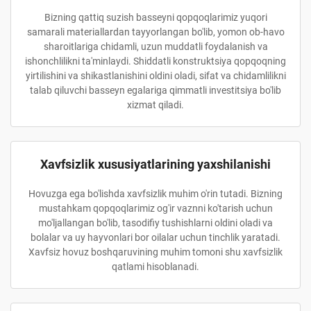
Bizning qattiq suzish basseyni qopqoqlarimiz yuqori
samarali materiallardan tayyorlangan bo'lib, yomon ob-havo
sharoitlariga chidamli, uzun muddatli foydalanish va
ishonchlilikni ta'minlaydi. Shiddatli konstruktsiya qopqoqning
yirtilishini va shikastlanishini oldini oladi, sifat va chidamlilikni
talab qiluvchi basseyn egalariga qimmatli investitsiya bo'lib
xizmat qiladi.
Xavfsizlik xususiyatlarining yaxshilanishi
Hovuzga ega bo'lishda xavfsizlik muhim o'rin tutadi. Bizning
mustahkam qopqoqlarimiz og'ir vaznni ko'tarish uchun
mo'ljallangan bo'lib, tasodifiy tushishlarni oldini oladi va
bolalar va uy hayvonlari bor oilalar uchun tinchlik yaratadi.
Xavfsiz hovuz boshqaruvining muhim tomoni shu xavfsizlik
qatlami hisoblanadi.