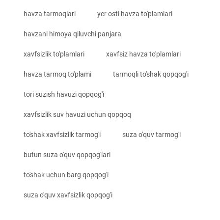
havza tarmoqlari
yer osti havza to'plamlari
havzani himoya qiluvchi panjara
xavfsizlik to'plamlari
xavfsiz havza to'plamlari
havza tarmoq to'plami
tarmoqli to'shak qopqog'i
tori suzish havuzi qopqog'i
xavfsizlik suv havuzi uchun qopqoq
to'shak xavfsizlik tarmog'i
suza o'quv tarmog'i
butun suza o'quv qopqog'lari
to'shak uchun barg qopqog'i
suza o'quv xavfsizlik qopqog'i