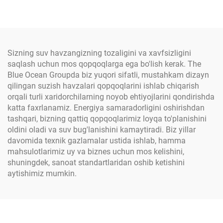
qishloq xo'jaligi tunelli ser
tugma bilan bog'lovchi ip
greenhouse o'lchamlari
buyurtma asosida
Sizning suv havzangizning tozaligini va xavfsizligini
saqlash uchun mos qopqoqlarga ega bo'lish kerak. The
Blue Ocean Groupda biz yuqori sifatli, mustahkam dizayn
qilingan suzish havzalari qopqoqlarini ishlab chiqarish
orqali turli xaridorchilarning noyob ehtiyojlarini qondirishda
katta faxrlanamiz. Energiya samaradorligini oshirishdan
tashqari, bizning qattiq qopqoqlarimiz loyqa to'planishini
oldini oladi va suv bug'lanishini kamaytiradi. Biz yillar
davomida texnik gazlamalar ustida ishlab, hamma
mahsulotlarimiz uy va biznes uchun mos kelishini,
shuningdek, sanoat standartlaridan oshib ketishini
aytishimiz mumkin.