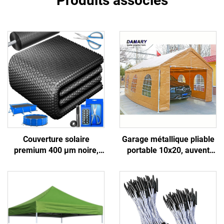
Produits associés
Couverture solaire
Garage métallique pliable
premium 400 µm noire,
portable 10x20, auvent
économie d'énergie,
pliant pour voiture, tente
dissipateur thermique,
pergola pliable pour
prévient la croissance des
stationnement automobile,
algues, compatible avec
portique portable pour abri
différents enrouleurs pour
de jardin ou usage
piscine
automobile