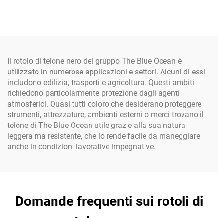
realizzato in tessuto
sacco angolare da 1
durevole
tonnellata, super jumbo
per sabbia, sacco jumbo in
tessuto PP
Il rotolo di telone nero del gruppo The Blue Ocean è
utilizzato in numerose applicazioni e settori. Alcuni di essi
includono edilizia, trasporti e agricoltura. Questi ambiti
richiedono particolarmente protezione dagli agenti
atmosferici. Quasi tutti coloro che desiderano proteggere
strumenti, attrezzature, ambienti esterni o merci trovano il
telone di The Blue Ocean utile grazie alla sua natura
leggera ma resistente, che lo rende facile da maneggiare
anche in condizioni lavorative impegnative.
Domande frequenti sui rotoli di