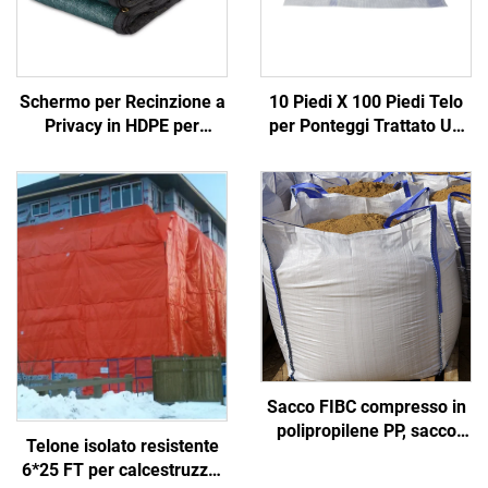
Schermo per Recinzione a
10 Piedi X 100 Piedi Telo
Privacy in HDPE per
per Ponteggi Trattato UV
Giardino, Balcone,
in Polietilene con Tessuto
Cantiere - Recinzione
di Poliestere Rinforzato
Esterna Durevole, Grigliato
per Protezione
e Cancelli
Meteorologica nell'Edilizia
Sacco FIBC compresso in
polipropilene PP, sacco
Telone isolato resistente
grande certificato,
6*25 FT per calcestruzzo,
fabbrica all'ingrosso,