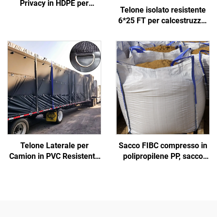
Privacy in HDPE per
Telone isolato resistente
Giardino, Balcone,
6*25 FT per calcestruzzo,
Cantiere - Recinzione
realizzato in tessuto
Esterna Durevole, Grigliato
durevole
e Cancelli
Telone Laterale per
Sacco FIBC compresso in
Camion in PVC Resistente
polipropilene PP, sacco
ai Ragaggi UV e
grande certificato,
Impermeabile,
fabbrica all'ingrosso,
Personalizzazione OEM,
sacco angolare da 1
Copertura Pesante con
tonnellata, super jumbo
Anelli a D
per sabbia, sacco jumbo in