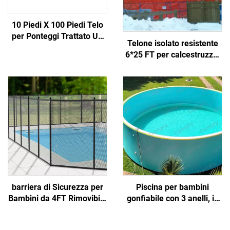
10 Piedi X 100 Piedi Telo
per Ponteggi Trattato UV
Telone isolato resistente
in Polietilene con Tessuto
6*25 FT per calcestruzzo,
di Poliestere Rinforzato
realizzato in tessuto
per Protezione
durevole
Meteorologica nell'Edilizia
barriera di Sicurezza per
Piscina per bambini
Bambini da 4FT Rimovibile
gonfiabile con 3 anelli, in
in Rete con Pali in
PVC, di grandi dimensioni
Alluminio per Piscine e
per famiglie, con valvola di