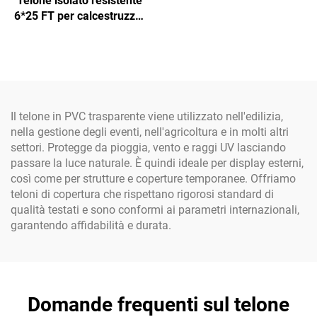
Telone isolato resistente
grande certificato,
6*25 FT per calcestruzzo,
fabbrica all'ingrosso,
realizzato in tessuto
sacco angolare da 1
durevole
tonnellata, super jumbo
per sabbia, sacco jumbo in
tessuto PP
Il telone in PVC trasparente viene utilizzato nell'edilizia,
nella gestione degli eventi, nell'agricoltura e in molti altri
settori. Protegge da pioggia, vento e raggi UV lasciando
passare la luce naturale. È quindi ideale per display esterni,
così come per strutture e coperture temporanee. Offriamo
teloni di copertura che rispettano rigorosi standard di
qualità testati e sono conformi ai parametri internazionali,
garantendo affidabilità e durata.
Domande frequenti sul telone