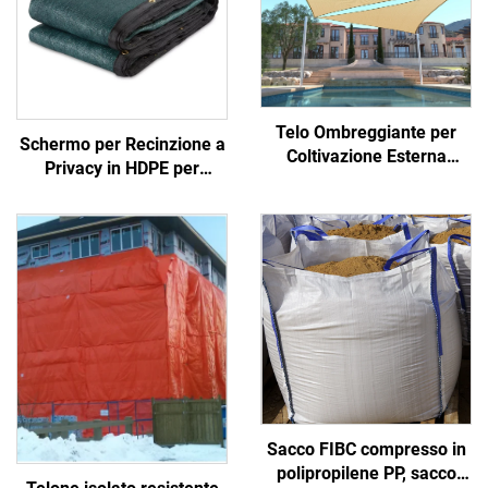
Telo Ombreggiante per
Schermo per Recinzione a
Coltivazione Esterna
Privacy in HDPE per
Traspirante - Reti e Velette
Giardino, Balcone,
Protettive per Piante
Cantiere - Recinzione
Esterna Durevole, Grigliato
e Cancelli
Sacco FIBC compresso in
polipropilene PP, sacco