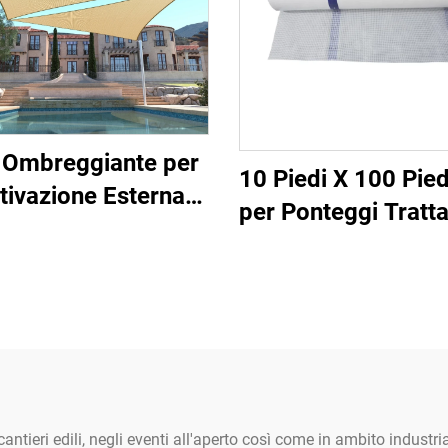
 Ombreggiante per
10 Piedi X 100 Pied
tivazione Esterna
per Ponteggi Tratt
aspirante - Reti e
in Polietilene c
ette Protettive per
Tessuto di Polies
Piante
Rinforzato pe
Protezione
Meteorologic
nell'Edilizia
 cantieri edili, negli eventi all'aperto così come in ambito industri