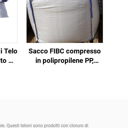
i Telo
Sacco FIBC compresso
ato UV
in polipropilene PP,
on
sacco grande
tere
certificato, fabbrica
r
all'ingrosso, sacco
angolare da 1 tonnellata,
a
super jumbo per sabbia,
sacco jumbo in tessuto
PP
ale. Questi teloni sono prodotti con cloruro di