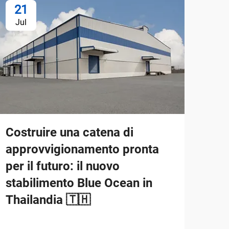
21
2
Jul
Ju
Costruire una catena di
Lan
approvvigionamento pronta
Rec
per il futuro: il nuovo
Pis
stabilimento Blue Ocean in
Sicu
Thailandia 🇹🇭
SCOP