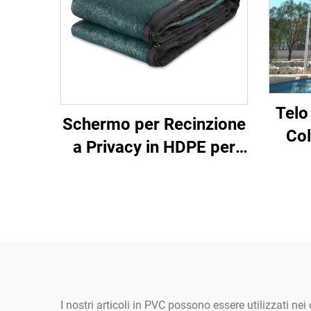
Telo
Schermo per Recinzione
Col
a Privacy in HDPE per
Tr
Giardino, Balcone,
Vel
Cantiere - Recinzione
Esterna Durevole,
Grigliato e Cancelli
I nostri articoli in PVC possono essere utilizzati nei