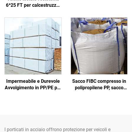
ai Ragaggi UV e
6*25 FT per calcestruzzo,
Impermeabile,
realizzato in tessuto
Personalizzazione OEM,
durevole
Copertura Pesante con
Anelli a D
Impermeabile e Durevole
Sacco FIBC compresso in
Avvolgimento in PP/PE per
polipropilene PP, sacco
Legname Tessuto con
grande certificato,
Design traforato Cucito;
fabbrica all'ingrosso,
Copertura per Legno per
sacco angolare da 1
Bambini e Bambine
tonnellata, super jumbo
per sabbia, sacco jumbo in
tessuto PP
I porticati in acciaio offrono protezione per veicoli e