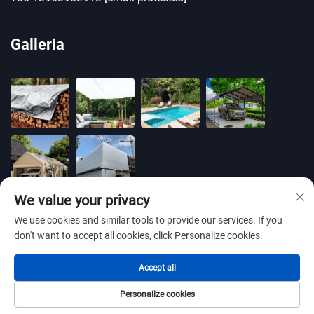
Galleria
We value your privacy
We use cookies and similar tools to provide our services. If you
don't want to accept all cookies, click Personalize cookies.
Copyright © 2025 by BLUE OCEAN PLASTIC CO.,LTD
Accept all
-
Informativa sulla privacy
Personalize cookies