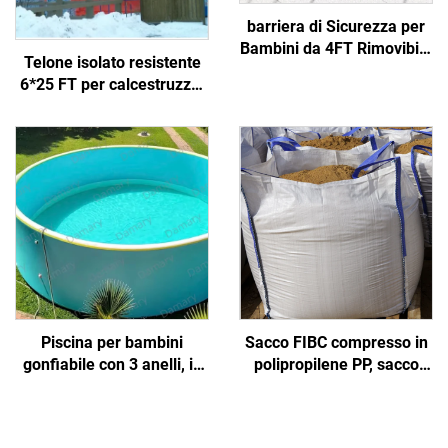
barriera di Sicurezza per
Bambini da 4FT Rimovibile
Telone isolato resistente
in Rete con Pali in
6*25 FT per calcestruzzo,
Alluminio per Piscine e
realizzato in tessuto
Terrazze - Materiale PE
durevole
Piscina per bambini
Sacco FIBC compresso in
gonfiabile con 3 anelli, in
polipropilene PP, sacco
PVC, di grandi dimensioni
grande certificato,
per famiglie, con valvola di
fabbrica all'ingrosso,
scarico, per cortile, per
sacco angolare da 1