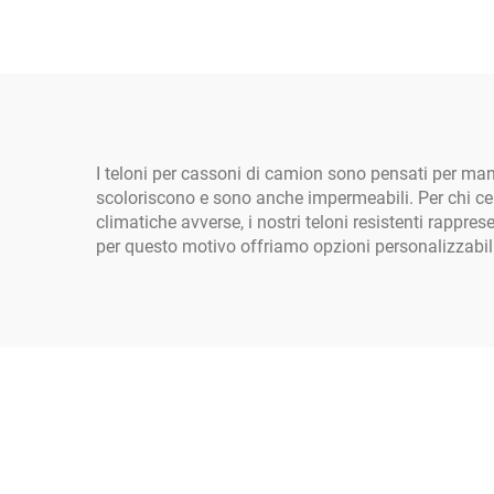
Rinforzato per
Pis
Protezione
Meteorologica
nell'Edilizia
I teloni per cassoni di camion sono pensati per manten
scoloriscono e sono anche impermeabili. Per chi cer
climatiche avverse, i nostri teloni resistenti rappres
per questo motivo offriamo opzioni personalizzabili pe