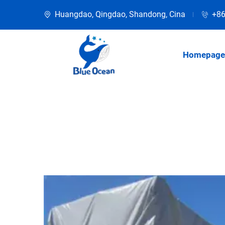
Huangdao, Qingdao, Shandong, Cina
+86
Homepage