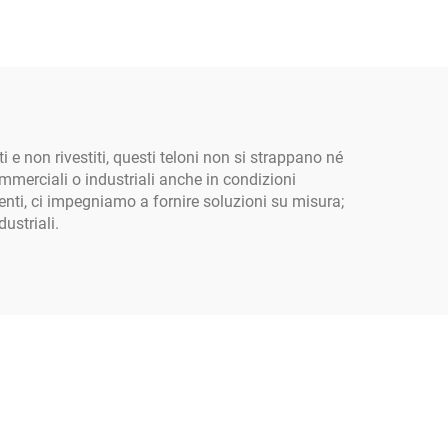
rico,
all'ingrosso, sacco
mbini
angolare da 1 tonnellata,
super jumbo per sabbia,
sacco jumbo in tessuto
PP
ti e non rivestiti, questi teloni non si strappano né
mmerciali o industriali anche in condizioni
lienti, ci impegniamo a fornire soluzioni su misura;
ustriali.