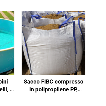
ini
Sacco FIBC compresso
lli, in
in polipropilene PP,
i
sacco grande
iglie,
certificato, fabbrica