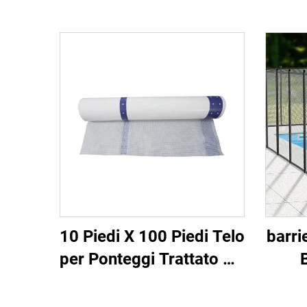
10 Piedi X 100 Piedi Telo
barri
per Ponteggi Trattato UV
in Polietilene con
Rimo
Tessuto di Poliestere
Pal