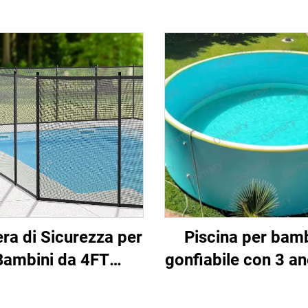
era di Sicurezza per
Piscina per bamb
Bambini da 4FT
gonfiabile con 3 ane
vibile in Rete con
PVC, di grand
i in Alluminio per
dimensioni per fam