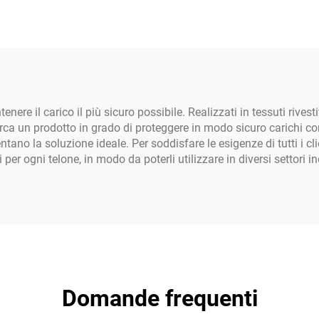
cine e Terrazze -
con valvola di sca
Materiale PE
per cortile, per ba
e adulti
ere il carico il più sicuro possibile. Realizzati in tessuti rivesti
ca un prodotto in grado di proteggere in modo sicuro carichi co
entano la soluzione ideale. Per soddisfare le esigenze di tutti i c
r ogni telone, in modo da poterli utilizzare in diversi settori ind
Domande frequenti