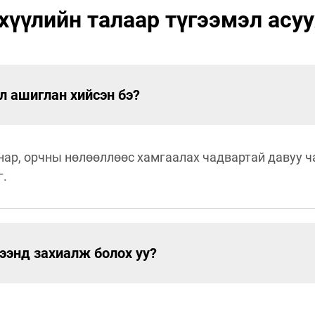
үүлийн талаар түгээмэл асуу
 ашиглан хийсэн бэ?
нар, орчны нөлөөллөөс хамгаалах чадвартай давуу ч
г.
ээнд захиалж болох уу?