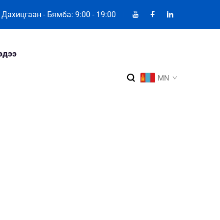
Дахицгаан - Бямба: 9:00 - 19:00
эдээ
MN