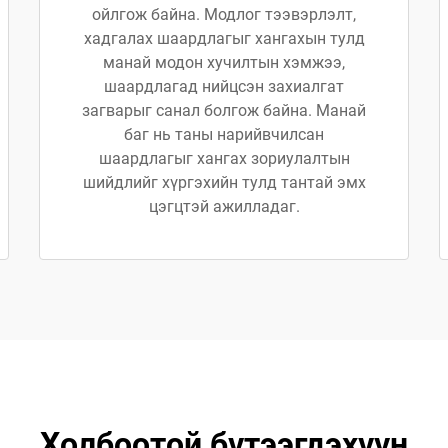
ойлгож байна. Модлог тээвэрлэлт,
хадгалах шаардлагыг хангахын тулд
манай модон хучилтын хэмжээ,
шаардлагад нийцсэн захиалгат
загварыг санал болгож байна. Манай
баг нь таны нарийвчилсан
шаардлагыг хангах зориулалтын
шийдлийг хүргэхийн тулд тантай эмх
цэгцтэй ажилладаг.
Холбоотой бүтээгдэхүүн