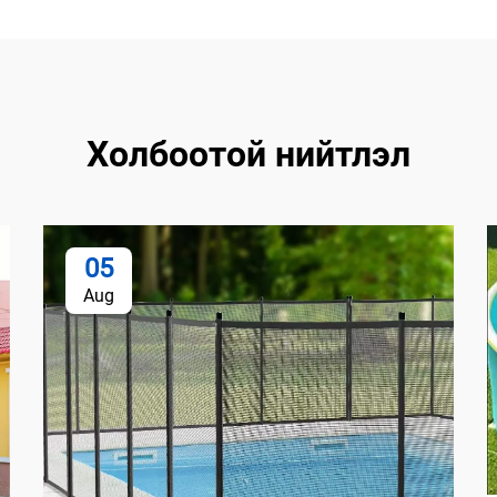
Холбоотой нийтлэл
05
Aug