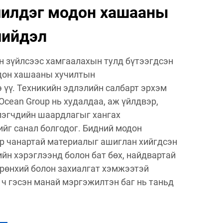
шилдэг модон хашааны
шийдэл
н зүйлсээс хамгаалахын тулд бүтээгдсэн
дон хашааны хучилтын
 үү. Техникийн эдлэлийн салбарт эрхэм
 Ocean Group нь худалдаа, аж үйлдвэр,
лэгчдийн шаардлагыг хангах
йг санал болгодог. Бидний модон
р чанартай материалыг ашиглан хийгдсэн
ийн хэрэглээнд болон бат бөх, найдвартай
Ерөнхий болон захиалгат хэмжээтэй
ч гэсэн манай мэргэжилтэн баг нь таньд