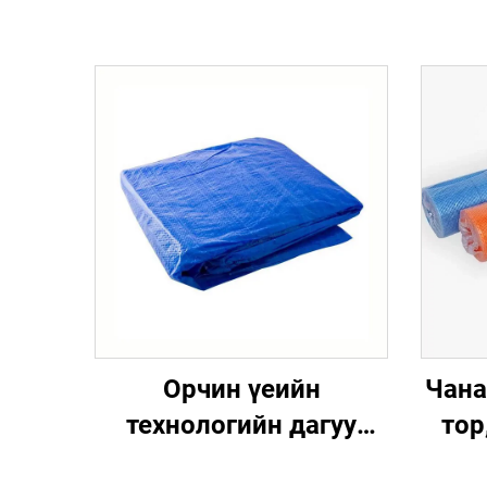
Орчин үеийн
Чана
технологийн дагуу
тор
хийсэн полиэтилен