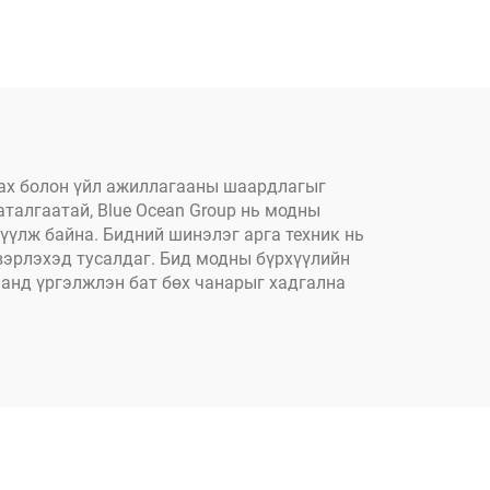
 хүрш
хамгаалах плент,
болон
цөцгийн ногоон
айд
оранжерейн пластик
н
лах болон үйл ажиллагааны шаардлагыг
аталгаатай, Blue Ocean Group нь модны
үүлж байна. Бидний шинэлэг арга техник нь
вэрлэхэд тусалдаг. Бид модны бүрхүүлийн
аанд үргэлжлэн бат бөх чанарыг хадгална