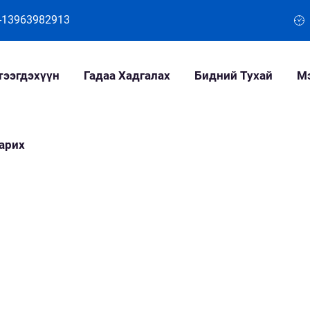
-13963982913
тээгдэхүүн
Гадаа Хадгалах
Бидний Тухай
М
арих