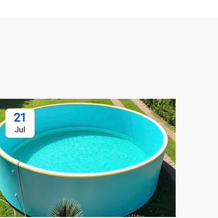
21
2
Jul
Ju