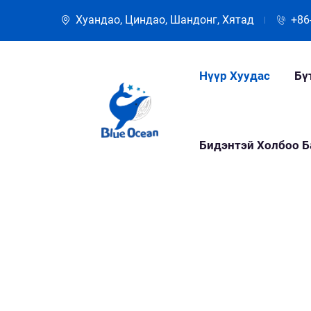
Хуандао, Циндао, Шандонг, Хятад
+86
Нүүр Хуудас
Бү
Бидэнтэй Холбоо Б