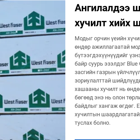
Ангилалдээ 
хучилт хийх 
Модыг орчин үеийн хүчи
өндөр ажиллагаатай мо
бүтээгдэхүүнүүдийг үзнэ
байр суурь эзэлдэг Blue
засгийн газрын үйлчлүү
зориулалттай шийдлүүди
хашааны хучилт нь өндө
бөгөөд энэ нь олон төрл
байдлыг хангаж өгдөг. 
хучилтын шаардлагатай 
туслах болно.