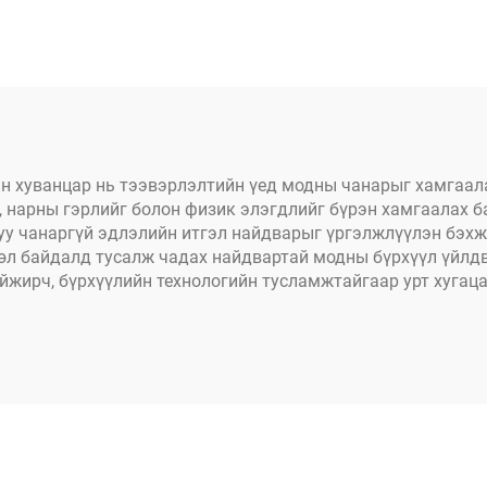
эмчилгээ хийсэн
тор, мал аж ахуй 
барилгын талб
зориулагдса
йн хуванцар нь тээвэрлэлтийн үед модны чанарыг хамгаа
, нарны гэрлийг болон физик элэгдлийг бүрэн хамгаалах б
уу чанаргүй эдлэлийн итгэл найдварыг үргэлжлүүлэн бэхж
өл байдалд тусалж чадах найдвартай модны бүрхүүл үйлд
айжирч, бүрхүүлийн технологийн тусламжтайгаар урт хугац