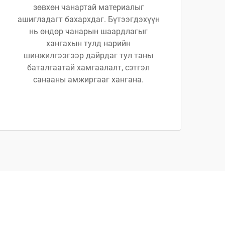
зөвхөн чанартай материалыг
ашигладагт бахархдаг. Бүтээгдэхүүн
нь өндөр чанарын шаардлагыг
хангахын тулд нарийн
шинжилгээгээр дайрдаг тул таны
баталгаатай хамгаалалт, сэтгэл
санааны амжиргааг хангана.