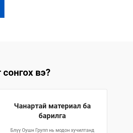
 сонгох вэ?
Чанартай материал ба
барилга
Блүү Оушн Групп нь модон хучилтанд