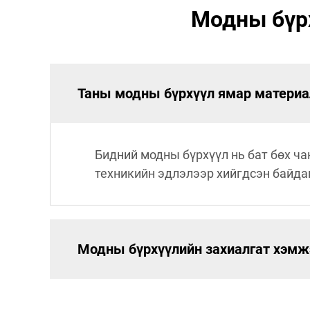
Модны бүрх
Таны модны бүрхүүл ямар материал
Бидний модны бүрхүүл нь бат бөх ча
техникийн эдлэлээр хийгдсэн байда
Модны бүрхүүлийн захиалгат хэмж