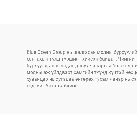
тентний рулон, 100%
цэвэр PE материалаар
хийгдсэн усанд
тэсвэртэй ачааны
машины тент
Blue Ocean Group нь шалгасан модны бүрхүүли
хангахын тулд туршилт хийсэн байдаг. Чийгийг
бүрхүүлд ашигладаг давуу чанартай болон дав
модны аж үйлдвэрт хамгийн түүнд хүчтэй нөхц
хуванцар нь хугацаа өнгөрөх тусам чанар нь с
гэдгийг баталж байна.