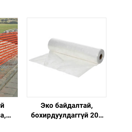
үй
Эко байдалтай,
а,
бохирдуулдаггүй 200
лааны
микрон УВ-ийн эсрэг