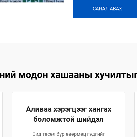
САНАЛ АВАХ
ний модон хашааны хучилтыг
Аливаа хэрэгцээг хангах
боломжтой шийдэл
Бид төсөл бүр өвөрмөц гэдгийг