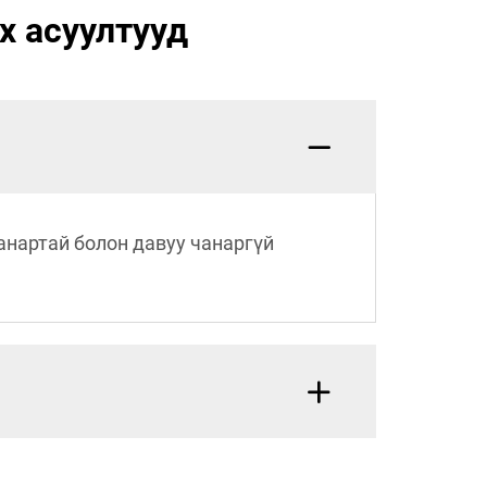
х асуултууд
анартай болон давуу чанаргүй