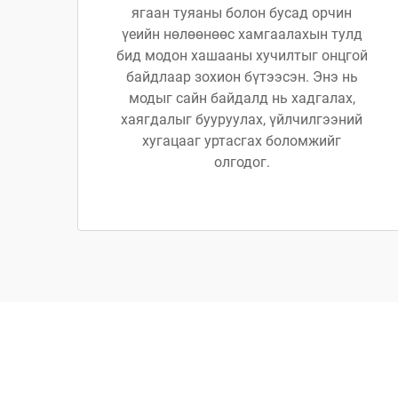
ягаан туяаны болон бусад орчин
үеийн нөлөөнөөс хамгаалахын тулд
бид модон хашааны хучилтыг онцгой
байдлаар зохион бүтээсэн. Энэ нь
модыг сайн байдалд нь хадгалах,
хаягдалыг бууруулах, үйлчилгээний
хугацааг уртасгах боломжийг
олгодог.