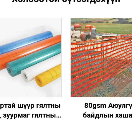
ртай шүүр гялтны
80gsm Аюулг
, зуурмаг гялтны
байдлын хаша
тор
шаргал 1.5м, ду