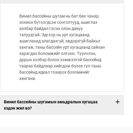
Винил бассейны шугам нь бат бөх чанар,
зохион бүтээгдсэн сонголтууд, ашиглах
хялбар байдал гэсэн олон давуу
талуудтай. Эдгээр нь урт хугацаанд
ашиглахад алагдахгүй, эвдэрхгүй байхыг
хангаж, таны бассейн урт хугацаанд сайхан
харагдах боломжийг олгоно. Түүнчлэн,
дурын хэлбэр болон хэмжээтэй бассейнд
таарах байдлаар хийгдэж болох тул таны
бассейнд идеал тохирох боломжийг
хангана.
Винил бассейны шугамын амьдралын хугацаа
хэдэн жил вэ?