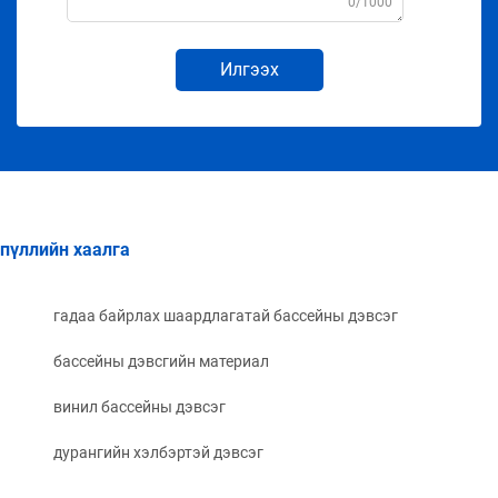
0/1000
Илгээх
пүллийн хаалга
гадаа байрлах шаардлагатай бассейны дэвсэг
бассейны дэвсгийн материал
винил бассейны дэвсэг
дурангийн хэлбэртэй дэвсэг