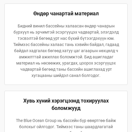
Өндөр чанартай материал
Бидний винил бассейны халаасан өндөр чанарын
бүрхүүл нь эрчимтэй эсэргүүцэх чадвартай, элэгдэлд
тэсвэлтэй бөгөөд урт нас бүхий бүтээгдэхүүн юм.
Тиймээс бассейны халаас тань хэвийн байдал, гадаад
байдал хадгалах бөгөөд хатуу цаг агаарын нөхцөлд ч
амжилттай ажиллах боломжтой. Бид ашигладаг
материал нь нөсөөжих, урагдах, цоорох эсэргүүцэх
чадвартай бөгөөд таны бассейн ашиглахад урт
хугацааны шийдэл санал болгодог.
Хувь хүний хэрэгцээнд тохируулах
боломжууд
The Blue Ocean Group нь бассейн бүр өвөртгөө байж
болохыг ойлгодог. Тиймээс таны шаардлагатай