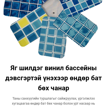
Яг шилдэг винил бассейны
дэвсгэртэй үнэхээр өндөр бат
бөх чанар
Таны санхүүгийн туршлагыг сайжруулах, үргэлжлэх
хугацаагаа өндөр бат бөх чанар болон урт насаар нь