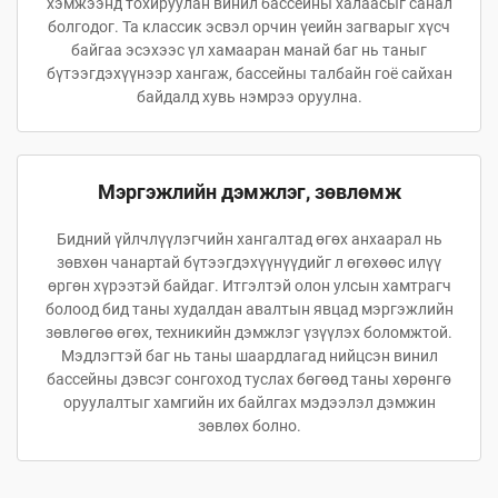
хэмжээнд тохируулан винил бассейны халаасыг санал
болгодог. Та классик эсвэл орчин үеийн загварыг хүсч
байгаа эсэхээс үл хамааран манай баг нь таныг
бүтээгдэхүүнээр хангаж, бассейны талбайн гоё сайхан
байдалд хувь нэмрээ оруулна.
Мэргэжлийн дэмжлэг, зөвлөмж
Бидний үйлчлүүлэгчийн хангалтад өгөх анхаарал нь
зөвхөн чанартай бүтээгдэхүүнүүдийг л өгөхөөс илүү
өргөн хүрээтэй байдаг. Итгэлтэй олон улсын хамтрагч
болоод бид таны худалдан авалтын явцад мэргэжлийн
зөвлөгөө өгөх, техникийн дэмжлэг үзүүлэх боломжтой.
Мэдлэгтэй баг нь таны шаардлагад нийцсэн винил
бассейны дэвсэг сонгоход туслах бөгөөд таны хөрөнгө
оруулалтыг хамгийн их байлгах мэдээлэл дэмжин
зөвлөх болно.