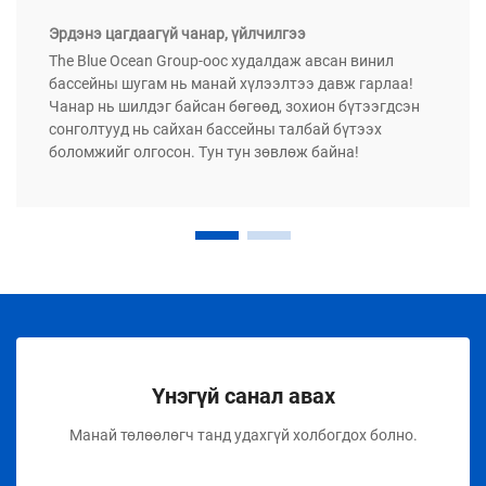
Эрдэнэ цагдаагүй чанар, үйлчилгээ
The Blue Ocean Group-оос худалдаж авсан винил
бассейны шугам нь манай хүлээлтээ давж гарлаа!
Чанар нь шилдэг байсан бөгөөд, зохион бүтээгдсэн
сонголтууд нь сайхан бассейны талбай бүтээх
боломжийг олгосон. Тун тун зөвлөж байна!
Үнэгүй санал авах
Манай төлөөлөгч танд удахгүй холбогдох болно.