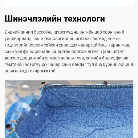
Шинэчлэлийн технологи
Бидний винил бассейны дэвсгүүд нь энгийн цав хөөнгөний
үйлдвэрлэлд шинэ технологийг ашигладаг бөгөөд энэ нь
тэдгээрийг зөвхөн сайхан харагдах чанартай биш, харин маш
сайн үйл функциональ чанартай болгож өгдөг. Дэвшилтэт
давхар давцангийн улмаас нарны туяа, химийн бодис, физик
гэмтлийн эсэргүүцэх чанар сайн байдаг тул янз бүрийн орчинд
ашиглахад тохиромжтой.