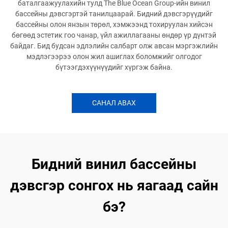
баталгаажуулахийн тулд The Blue Ocean Group-ийн винил
бассейны дэвсгэртэй танилцаарай. Бидний дэвсгэрүүдийг
бассейны олон янзын төрөл, хэмжээнд тохируулан хийсэн
бөгөөд эстетик гоо чанар, үйл ажиллагааны өндөр үр дүнтэй
байдаг. Бид будсан эдлэлийн салбарт олж авсан мэргэжлийн
мэдлэгээрээ олон жил ашиглах боломжийг олгодог
бүтээгдэхүүнүүдийг хүргэж байна.
САНАЛ АВАХ
Бидний винил бассейны
дэвсгэр сонгох нь яагаад сайн
бэ?