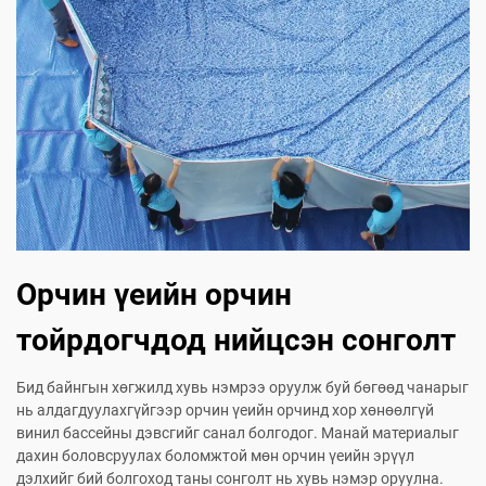
Орчин үеийн орчин
тойрдогчдод нийцсэн сонголт
Бид байнгын хөгжилд хувь нэмрээ оруулж буй бөгөөд чанарыг
нь алдагдуулахгүйгээр орчин үеийн орчинд хор хөнөөлгүй
винил бассейны дэвсгийг санал болгодог. Манай материалыг
дахин боловсруулах боломжтой мөн орчин үеийн эрүүл
дэлхийг бий болгоход таны сонголт нь хувь нэмэр оруулна.