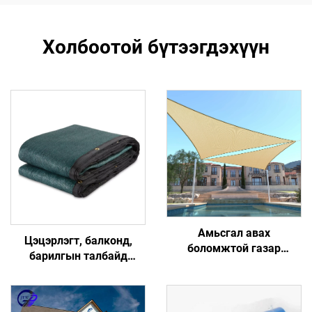
Холбоотой бүтээгдэхүүн
Амьсгал авах
Цэцэрлэгт, балконд,
боломжтой газар
барилгын талбайд
тариалан эрхлэгч
зориулсан HDPE хувийн
нарангийн харагч даавуу
хашлагын дэлгэц,
ургамлын хамгаалалтын
гадаадын хаалга,
нарангийн завслууд ба