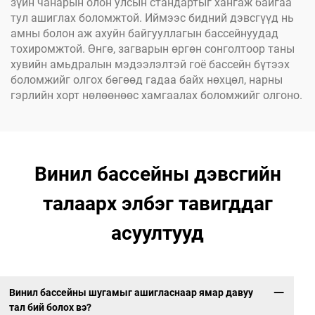
зүйн чанарын олон улсын стандартыг хангаж байгаа
тул ашиглах боломжтой. Иймээс бидний дэвсгүүд нь
амны болон аж ахуйн байгууллагын бассейнуудад
тохиромжтой. Өнгө, загварын өргөн сонголтоор таны
хувийн амьдралын мэдээлэлтэй гоё бассейн бүтээх
боломжийг олгох бөгөөд гадаа байх нөхцөл, нарны
гэрлийн хорт нөлөөнөөс хамгаалах боломжийг олгоно.
Винил бассейны дэвсгийн
талаарх элбэг тавигддаг
асуултууд
Винил бассейны шугамыг ашигласнаар ямар давуу
тал бий болох вэ?