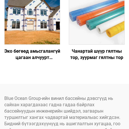
хашилга
шүвтэрсэн тор
Эко бөгөөд амьсгалангүй
Чанартай шүүр гялтны
цагаан алчуурт
тор, зуурмаг гялтны тор
зориулсан цутгалантай
дулааныг хадгалах
цасан цаасны ороос
Blue Ocean Group-ийн винил бассейны дэвсгүүд нь
сайхан харагдахаас гадна гадаа байрлах
бассейнуудын инженерийн шийдэл, загварын
туршилтыг хангах чадвартай материалыас хийгдсэн.
Бидний бүтээгдэхүүнүүд нь ашиглалтын хугацаа, гоо