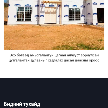
Эко бөгөөд амьсгалангүй цагаан алчуурт зориулсан
цутгалантай дулааныг хадгалах цасан цаасны ороос
Бидний тухайд