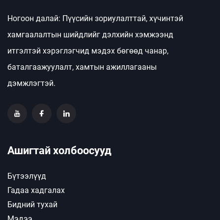
Ногоон далай: Пүүсийн зориулалттай, хүчинтэй
хамгаалалтын шийдлийг дэлхийн хэмжээнд
итгэлтэй хэрэглэгчид мэдэх бөгөөд чанар,
баталгаажуулалт, хамтын ажиллагааны
дэмжлэгтэй.
Ашигтай холбоосууд
Бүтээлүүд
Гадаа хадгалах
Бидний тухай
Мэдээ