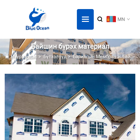
MN
Байшин бүрэх материал
Нүүр хуудас
>
Бүтээлүүд
>
Барилгын Мембран
>
Байшин бүрэх материал