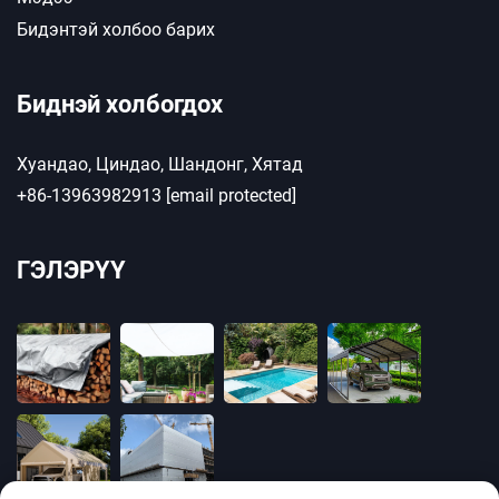
Бидэнтэй холбоо барих
Биднэй холбогдох
Хуандао, Циндао, Шандонг, Хятад
+86-13963982913
[email protected]
ГЭЛЭРҮҮ