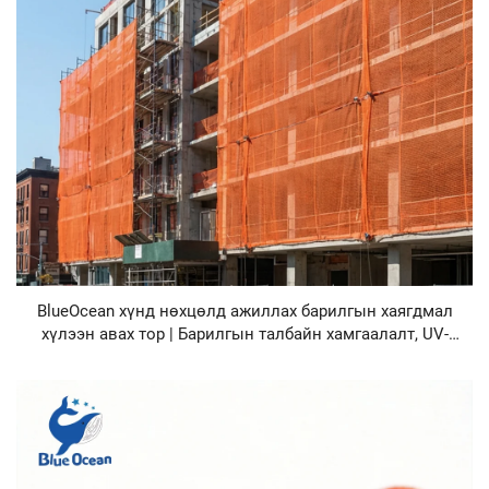
BlueOcean хүнд нөхцөлд ажиллах барилгын хаягдмал
хүлээн авах тор | Барилгын талбайн хамгаалалт, UV-
тогтвортой, гал тулд үл дүүрчихүүн оршингийн HDPE
сүүдэрлүүр ба хашаа