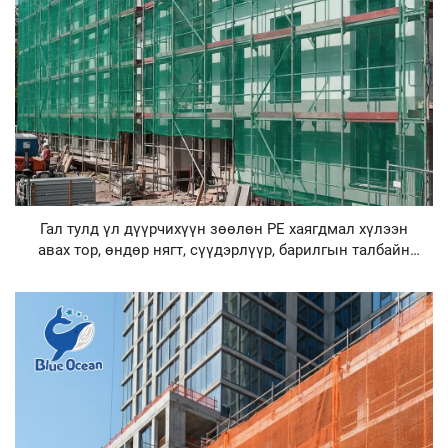
Гал тулд үл дүүрчихүүн зөөлөн PE хаягдмал хүлээн
авах тор, өндөр нягт, сүүдэрлүүр, барилгын талбайн
хамгаалалтад зориулж үл дүүрчихүүн