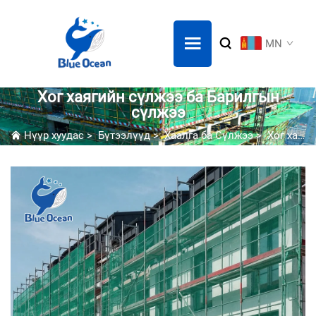
MN
Хог хаягийн сүлжээ ба Барилгын
сүлжээ
Нүүр хуудас
>
Бүтээлүүд
>
Хаалга ба Сүлжээ
>
Хог хаягийн сүлжээ ба Барилгын сүлжээ