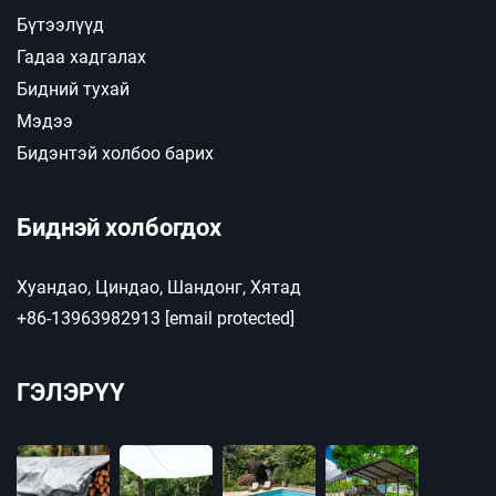
Бүтээлүүд
Гадаа хадгалах
Бидний тухай
Мэдээ
Бидэнтэй холбоо барих
Биднэй холбогдох
Хуандао, Циндао, Шандонг, Хятад
+86-13963982913
[email protected]
ГЭЛЭРҮҮ