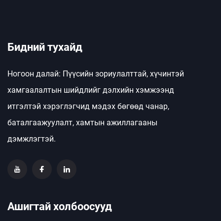
Бидний тухайд
Ногоон далай: Пүүсийн зориулалттай, хүчинтэй
хамгаалалтын шийдлийг дэлхийн хэмжээнд
итгэлтэй хэрэглэгчид мэдэх бөгөөд чанар,
баталгаажуулалт, хамтын ажиллагааны
дэмжлэгтэй.
Ашигтай холбоосууд