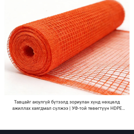
Тавцайг аюулгүй бүтээлд зориулан хүнд нөхцөлд
ажиллах хаягдмал сүлжээ | УФ-той төвөгтүүн HDPE
барилгын тор үйлдвэрлэгч | Өндөр хүчтэй унах
аюулгүй бүтээлд зориулан сүлжээ, барилгын сааклалт
түшүүр, салхины сааклалт нүүрсний дэлгэц,
үйлдвэрлэлд шууд оптомд зарах нийлүүлэлт