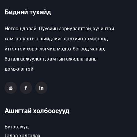
Бидний тухайд
Ногоон далай: Пүүсийн зориулалттай, хүчинтэй
хамгаалалтын шийдлийг дэлхийн хэмжээнд
итгэлтэй хэрэглэгчид мэдэх бөгөөд чанар,
баталгаажуулалт, хамтын ажиллагааны
дэмжлэгтэй.
Ашигтай холбоосууд
Бүтээлүүд
Гадаа хадгалах