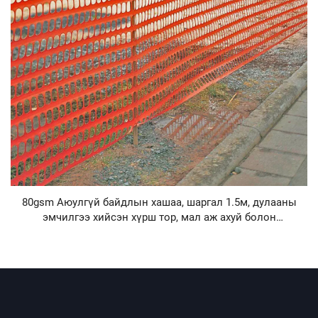
80gsm Аюулгүй байдлын хашаа, шаргал 1.5м, дулааны
эмчилгээ хийсэн хүрш тор, мал аж ахуй болон
барилгын талбайд зориулагдсан