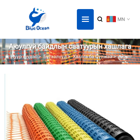
MN
Аюулгүй байдлын саатуурын хашлага
Нүүр хуудас
>
Бүтээлүүд
>
Хаалга ба Сүлжээ
>
Аюулгүй байдлын саатуурын хашлага