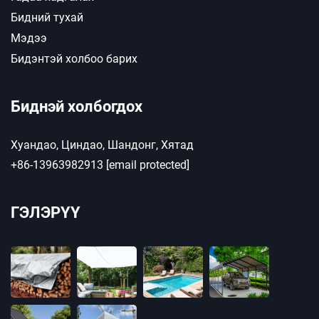
Бидний тухай
Мэдээ
Бидэнтэй холбоо барих
Биднэй холбогдох
Хуандао, Циндао, Шандонг, Хятад
+86-13963982913
[email protected]
ГЭЛЭРҮҮ