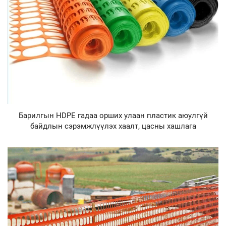
Барилгын HDPE гадаа орших улаан пластик аюулгүй
байдлын сэрэмжлүүлэх хаалт, цасны хашлага