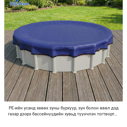
PE-ийн усанд хөвөх зуны бүрхүүр, зун болон өвөл дэд
газар дээрх бассейнүүдийн хувьд түүнчлэн тогтвортой
PE-ийн даавуу, дэд газар дээрх бассейнүүдийн хувьд
амархан суулгах, хүссэн хэмжээтний