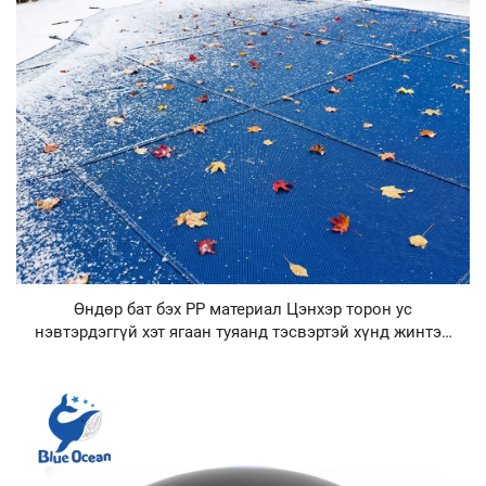
Өндөр бат бэх PP материал Цэнхэр торон ус
нэвтэрдэггүй хэт ягаан туяанд тэсвэртэй хүнд жинтэй
брезент усан сэлэлтийн аюулгүй байдлын өвлийн
усан сангийн бүрхүүл