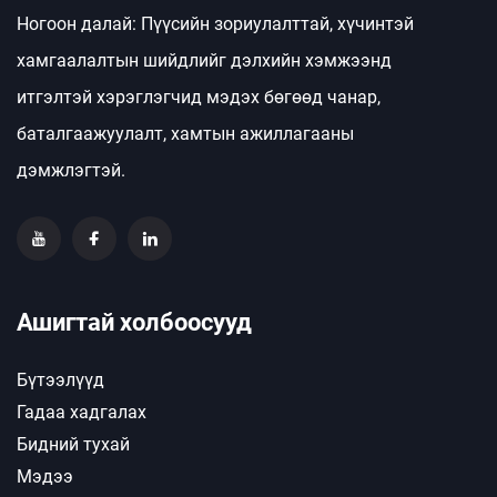
Ногоон далай: Пүүсийн зориулалттай, хүчинтэй
хамгаалалтын шийдлийг дэлхийн хэмжээнд
итгэлтэй хэрэглэгчид мэдэх бөгөөд чанар,
баталгаажуулалт, хамтын ажиллагааны
дэмжлэгтэй.
Ашигтай холбоосууд
Бүтээлүүд
Гадаа хадгалах
Бидний тухай
Мэдээ