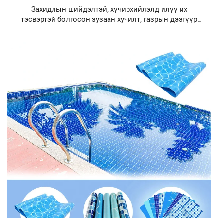
Захидлын шийдэлтэй, хүчирхийлэлд илүү их
тэсвэртэй болгосон зузаан хучилт, газрын дээгүүр
байрлах усан сан, доор нь хучих хавтангийн хучилт