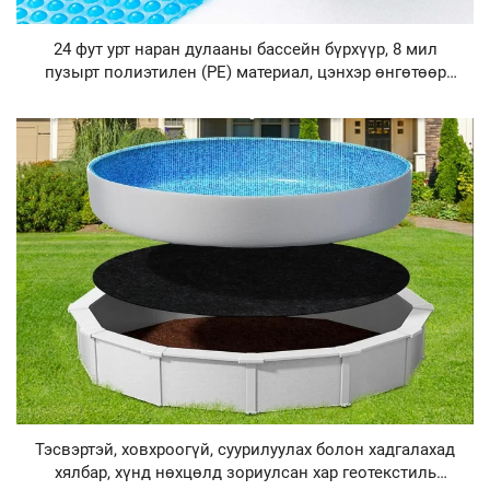
24 фут урт наран дулааны бассейн бүрхүүр, 8 мил
пузырт полиэтилен (PE) материал, цэнхэр өнгөтөөр
өдрийн дулаан шингээлт ба шөнө дулаан хадгалалт
бассейн бүрхүүр ба бүрхүүрийн тавиур
Тэсвэртэй, ховхроогүй, суурилуулах болон хадгалахад
хялбар, хүнд нөхцөлд зориулсан хар геотекстиль