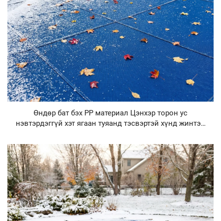
Өндөр бат бэх PP материал Цэнхэр торон ус
нэвтэрдэггүй хэт ягаан туяанд тэсвэртэй хүнд жинтэй
брезент усан сэлэлтийн аюулгүй байдлын өвлийн
усан сангийн бүрхүүл