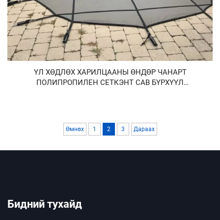
ҮЛ ХӨДЛӨХ ХАРИЛЦААНЫ ӨНДӨР ЧАНАРТ
ПОЛИПРОПИЛЕН СЕТКЭНТ САВ БҮРХҮҮЛ
ХАМГААЛАЛТЫН ГАДАА ТАВИГДДАГ СУЛ АГААРЫН
САН БҮРХҮҮЛ ЗАХИДАГЧИЙН ХАМГААЛАЛТЫН
БҮРХҮҮЛ
Өмнөх
1
2
3
Дараах
Бидний тухайд