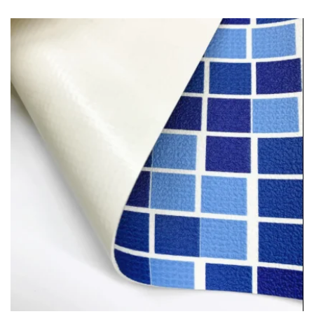
бассейны шалны доорх давхарга