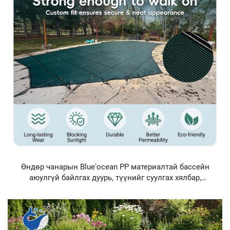
бүсгүйцүүлж бүсгүйцүүлж бүсгүйцүүлж бүсгүйцүүлж
бүсгүйцүүлж бүсгүйцүүлж бүсгүйцүүлж бүсгүйцүүлж
бүсгүйцүүлж бүсгүйцүүлж бүсгүйцүүлж бүсгүйцүүлж
бүсгүйцүүлж бүсгүйцүүлж бүсгүйцүүлж бүсгүйцүүлж
бүсгүйцүүлж бүсгүйцүүлж бүсгүйцүүлж бүсгүйцүүлж
бүсгүйцүүлж бүсгүйцүүлж бүсгүйцүүлж бүсгүйцүүлж
бүсгүйцүүлж бүсгүйцүүлж бүсгүйцүүлж бүсгүйцүүлж
бүсгүйцүүлж бүсгүйцүүлж бүсгүйцүүлж бүсгүйцүүлж
бүсгүйцү......
Өндөр чанарын Blue'ocean PP материалтай бассейн
аюулгүй байлгах дуурь, түүнийг суулгах хялбар,
үнэнхүү тогтвортой бассейн аюулгүй байлгах дуурь