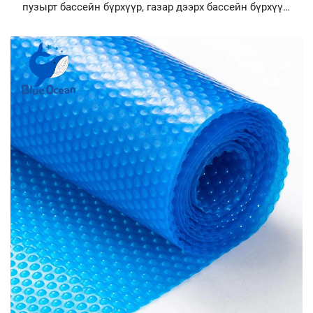
пузырт бассейн бүрхүүр, газар дээрх бассейн бүрхүүр,
давхар пузырт бүрхүүр