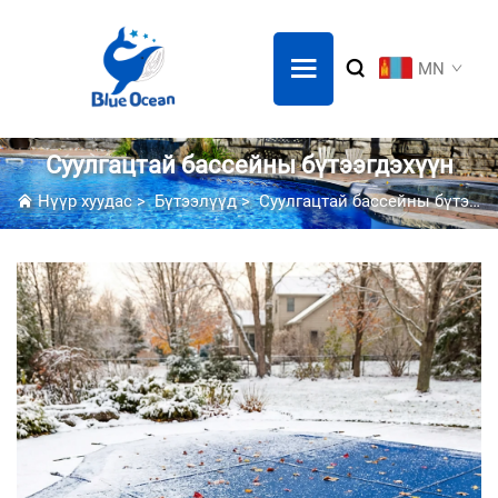
MN
Суулгацтай бассейны бүтээгдэхүүн
Нүүр хуудас
>
Бүтээлүүд
>
Суулгацтай бассейны бүтээгдэхүүн