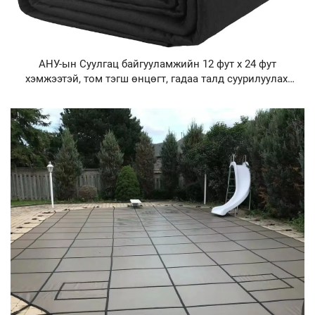
АНУ-ын Суулгац байгууламжийн 12 фут x 24 фут
хэмжээтэй, том тэгш өнцөгт, гадаа талд суурилуулах,
өндөр хүчин чадалтай полиэстер материалтай саны
дотор үлээвэр хамгаалалтын хивс