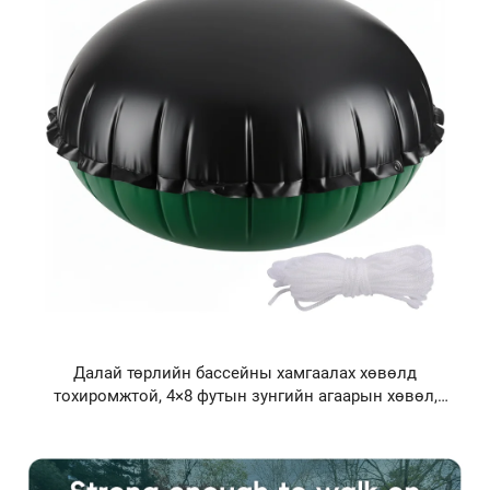
Далай төрлийн бассейны хамгаалах хөвөлд
тохиромжтой, 4×8 футын зунгийн агаарын хөвөл,
сүүлд нь цуглуулж бүсгүйцүүлж бүсгүйцүүлж
бүсгүйцүүлж бүсгүйцүүлж бүсгүйцүүлж бүсгүйцүүлж
бүсгүйцүүлж бүсгүйцүүлж бүсгүйцүүлж бүсгүйцүүлж
бүсгүйцүүлж бүсгүйцүүлж бүсгүйцүүлж бүсгүйцүүлж