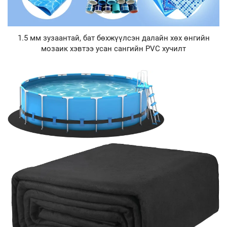
1.5 мм зузаантай, бат бөхжүүлсэн далайн хөх өнгийн
мозаик хэвтээ усан сангийн PVC хучилт