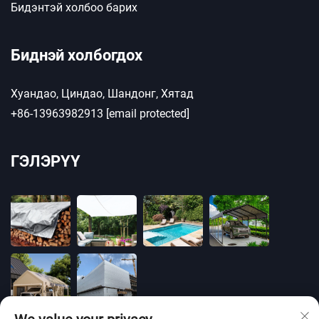
Бидэнтэй холбоо барих
Биднэй холбогдох
Хуандао, Циндао, Шандонг, Хятад
+86-13963982913
[email protected]
ГЭЛЭРҮҮ